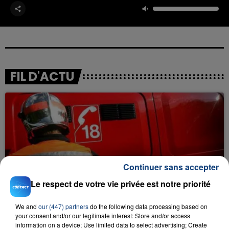
FIL D'ACTU
Continuer sans accepter
23 juillet 2026
Le respect de votre vie privée est notre priorité
INCENDIE MORTEL À LENS : UNE FEMME ET
SON BÉBÉ ENTRE LA VIE ET LA...
We and
our (447) partners
do the following data processing based on
Un homme s'est immolé par le feu après avoir
your consent and/or our legitimate interest: Store and/or access
aspergé sa compagne et leur bébé de trois mois
information on a device; Use limited data to select advertising; Create