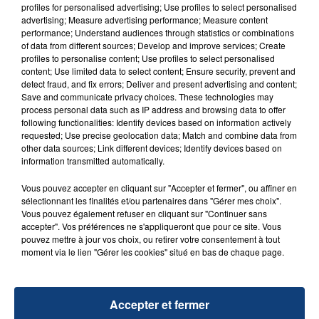
profiles for personalised advertising; Use profiles to select personalised
d'un liquide inflammable.
advertising; Measure advertising performance; Measure content
performance; Understand audiences through statistics or combinations
of data from different sources; Develop and improve services; Create
profiles to personalise content; Use profiles to select personalised
content; Use limited data to select content; Ensure security, prevent and
detect fraud, and fix errors; Deliver and present advertising and content;
Save and communicate privacy choices. These technologies may
20 juillet 2026
process personal data such as IP address and browsing data to offer
UNE ADOLESCENTE DEVANT SE FAIRE
following functionalities: Identify devices based on information actively
OPÉRER DE LA CHEVILLE RESSORT DE LA...
requested; Use precise geolocation data; Match and combine data from
other data sources; Link different devices; Identify devices based on
La famille a porté plainte contre la clinique qui a
information transmitted automatically.
reconnu sa responsabilité et présenté ses
excuses.
Vous pouvez accepter en cliquant sur "Accepter et fermer", ou affiner en
TITRES DIFFUSÉS
sélectionnant les finalités et/ou partenaires dans "Gérer mes choix".
Vous pouvez également refuser en cliquant sur "Continuer sans
accepter". Vos préférences ne s'appliqueront que pour ce site. Vous
pouvez mettre à jour vos choix, ou retirer votre consentement à tout
8h16
8h16
8h10
8h10
moment via le lien "Gérer les cookies" situé en bas de chaque page.
Accepter et fermer