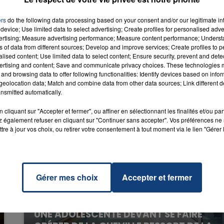
 Me
ght
RADIO CONTACT
ers
do the following data processing based on your consent and/or our legitimate int
FER
device; Use limited data to select advertising; Create profiles for personalised adver
 DAVID
TA
vertising; Measure advertising performance; Measure content performance; Unders
ns of data from different sources; Develop and improve services; Create profiles to 
alised content; Use limited data to select content; Ensure security, prevent and detect
ertising and content; Save and communicate privacy choices. These technologies
and browsing data to offer following functionalities: Identify devices based on infor
eolocation data; Match and combine data from other data sources; Link different de
nsmitted automatically.
cliquant sur "Accepter et fermer", ou affiner en sélectionnant les finalités et/ou pa
 également refuser en cliquant sur "Continuer sans accepter". Vos préférences ne 
tre à jour vos choix, ou retirer votre consentement à tout moment via le lien "Gérer 
Gérer mes choix
Accepter et fermer
20 juillet 2026
UNE ADOLESCENTE DEVANT SE FAIRE