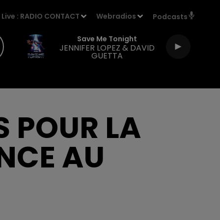
Live :
RADIO CONTACT
Webradios
Podcasts
Save Me Tonight
JENNIFER LOPEZ & DAVID
GUETTA
S POUR LA
NCE AU