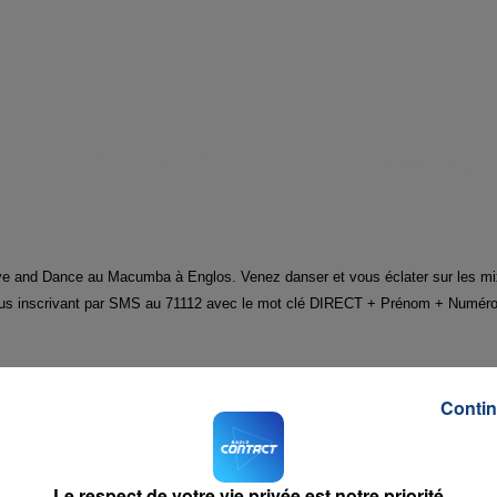
ve and Dance au Macumba à Englos. Venez danser et vous éclater sur les mi
ous inscrivant par SMS au 71112 avec le mot clé DIRECT + Prénom + Numér
Contin
Le respect de votre vie privée est notre priorité