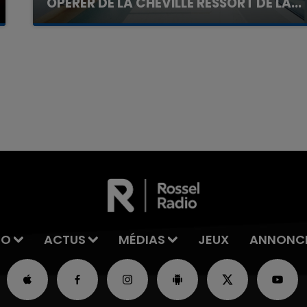
OPÉRER DE LA CHEVILLE RESSORT DE LA...
La famille a porté plainte contre la clinique qui a
reconnu sa responsabilité et présenté ses
excuses.
7h00 - 11h00
La Team de l'été
IO
ACTUS
MÉDIAS
JEUX
ANNONC