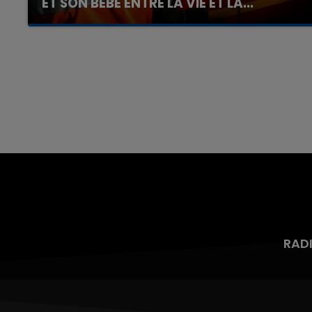
ET SON BÉBÉ ENTRE LA VIE ET LA...
Un homme s'est immolé par le feu après avoir
aspergé sa compagne et leur bébé de trois
mois d'un liquide inflammable.
RAD