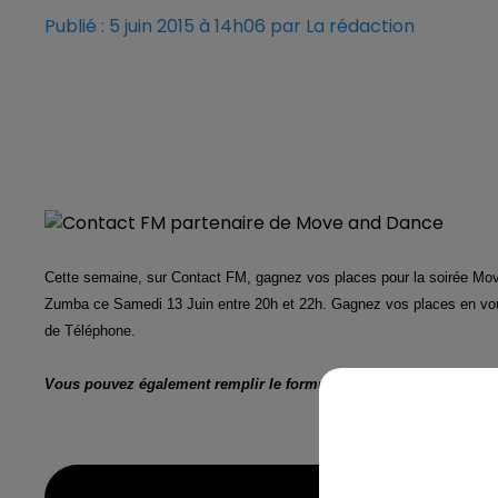
Publié : 5 juin 2015 à 14h06 par La rédaction
Cette semaine, sur Contact FM, gagnez vos places pour la soirée Mo
Zumba ce Samedi 13 Juin entre 20h et 22h. Gagnez vos places en v
de Téléphone.
Vous pouvez également remplir le formulaire ci-dessous.