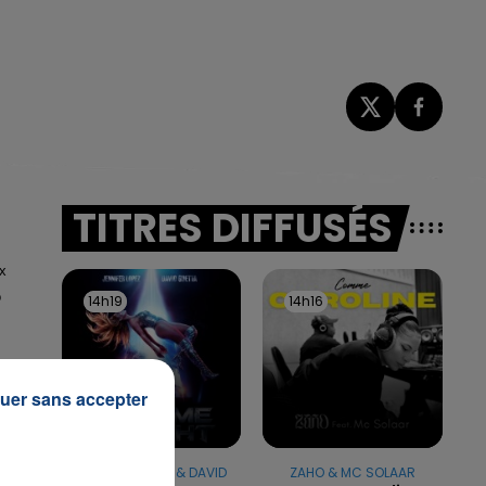
TITRES DIFFUSÉS
x
o
14h19
14h19
14h16
14h16
uer sans accepter
JENNIFER LOPEZ & DAVID
ZAHO & MC SOLAAR