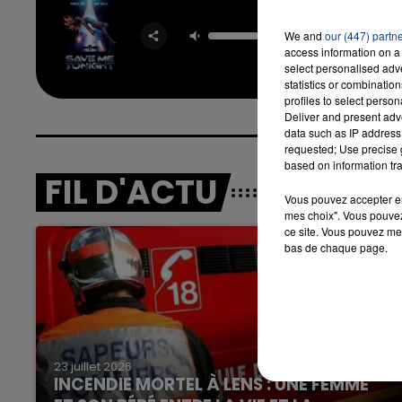
Save
Toni
We and
our (447) partn
JENNI
access information on a 
LOPEZ &
GUET
select personalised ad
statistics or combinatio
profiles to select person
Deliver and present adv
data such as IP address 
requested; Use precise g
based on information tra
FIL D'ACTU
Vous pouvez accepter en 
mes choix". Vous pouvez
ce site. Vous pouvez met
bas de chaque page.
23 juillet 2026
INCENDIE MORTEL À LENS : UNE FEMME