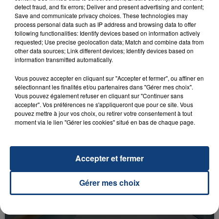
detect fraud, and fix errors; Deliver and present advertising and content;
Save and communicate privacy choices. These technologies may
process personal data such as IP address and browsing data to offer
following functionalities: Identify devices based on information actively
requested; Use precise geolocation data; Match and combine data from
other data sources; Link different devices; Identify devices based on
information transmitted automatically.
23 juillet 2026
INCENDIE MORTEL À LENS : UNE FEMME ET
Vous pouvez accepter en cliquant sur "Accepter et fermer", ou affiner en
SON BÉBÉ ENTRE LA VIE ET LA...
sélectionnant les finalités et/ou partenaires dans "Gérer mes choix".
Vous pouvez également refuser en cliquant sur "Continuer sans
Un homme s'est immolé par le feu après avoir
accepter". Vos préférences ne s'appliqueront que pour ce site. Vous
aspergé sa compagne et leur bébé de trois mois
pouvez mettre à jour vos choix, ou retirer votre consentement à tout
d'un liquide inflammable.
moment via le lien "Gérer les cookies" situé en bas de chaque page.
Accepter et fermer
Gérer mes choix
20 juillet 2026
UNE ADOLESCENTE DEVANT SE FAIRE
OPÉRER DE LA CHEVILLE RESSORT DE LA...