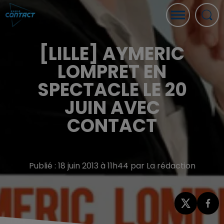
[LILLE] AYMERIC
LOMPRET EN
SPECTACLE LE 20
JUIN AVEC
CONTACT
Publié : 18 juin 2013 à 11h44 par La rédaction