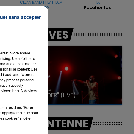
CLEAN BANDIT FEAT. DEMI
PLK
Pocahontas
LOVATO
Solo
uer sans accepter
16h00 - 20h00
LES LIVES
LA TEAM DU WEEK-END
erest: Store and/or
tising; Use profiles to
tand audiences through
personalise content; Use
es
 fraud, and fix errors;
 may process personal
mation actively
31 janvier 2025
vices; Identify devices
GIMS "SPIDER" (LIVE)
rtenaires dans "Gérer
s'appliqueront que pour
les cookies" situé en
A L'ANTENNE