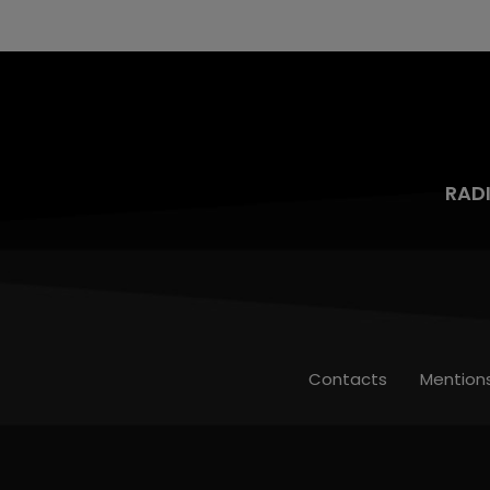
mois d'un liquide inflammable.
RAD
Contacts
Mention