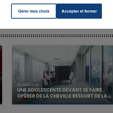
Gérer mes choix
Accepter et fermer
16h00 - 20h00
La Team du Week-end
20 juillet 2026
UNE ADOLESCENTE DEVANT SE FAIRE
OPÉRER DE LA CHEVILLE RESSORT DE LA...
La famille a porté plainte contre la clinique qui a
reconnu sa responsabilité et présenté ses