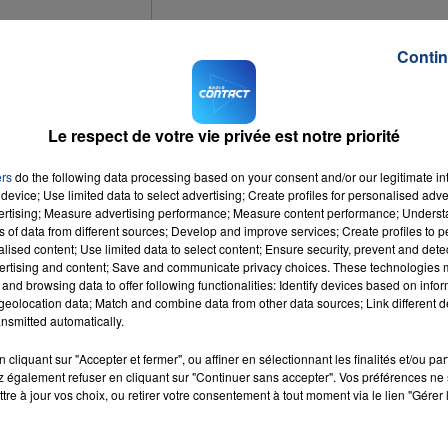
Contin
7h00 - 12h00
LA TEAM DU WEEK-END
Le respect de votre vie privée est notre priorité
ute la métropole de Lille. 20 complexes ouvrent gratuitement leurs portes au
ers
do the following data processing based on your consent and/or our legitimate int
device; Use limited data to select advertising; Create profiles for personalised adver
vertising; Measure advertising performance; Measure content performance; Unders
ns of data from different sources; Develop and improve services; Create profiles to 
s de plongée sont organisés. Le programme complet et la liste des piscin
alised content; Use limited data to select content; Ensure security, prevent and detect
ertising and content; Save and communicate privacy choices. These technologies
and browsing data to offer following functionalities: Identify devices based on infor
eolocation data; Match and combine data from other data sources; Link different de
nsmitted automatically.
cliquant sur "Accepter et fermer", ou affiner en sélectionnant les finalités et/ou pa
 également refuser en cliquant sur "Continuer sans accepter". Vos préférences ne 
o
tre à jour vos choix, ou retirer votre consentement à tout moment via le lien "Gérer 
ANDIT
RADIO CONTACT
DEMI
TO