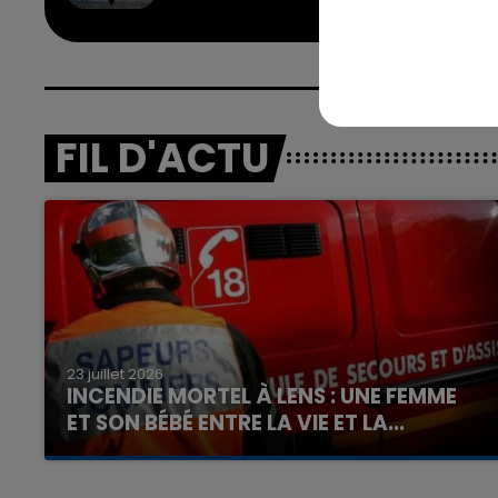
FIL D'ACTU
7h00 - 12h00
nd
La Team du Week-end
23 juillet 2026
INCENDIE MORTEL À LENS : UNE FEMME
ET SON BÉBÉ ENTRE LA VIE ET LA...
Un homme s'est immolé par le feu après avoir
aspergé sa compagne et leur bébé de trois