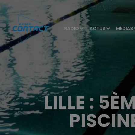
RADIO
ACTUS
MÉDIAS
LILLE : 5È
PISCIN