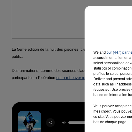
16h00 - 20h00
LA TEAM DU WEEK-END
La 5ème édition de la nuit des piscines, c'est ce vendredi soir dans to
We and
our (447) partn
public.
access information on a 
select personalised ad
statistics or combinatio
Des animations, comme des séances d'aquagym ou encore des baptême
profiles to select person
participantes à l'opération
est à retrouver ici.
Deliver and present adv
data such as IP address 
requested; Use precise g
based on information tra
Vous pouvez accepter en 
mes choix". Vous pouvez
Sol
ce site. Vous pouvez met
CLEAN B
bas de chaque page.
FEAT. 
LOVA