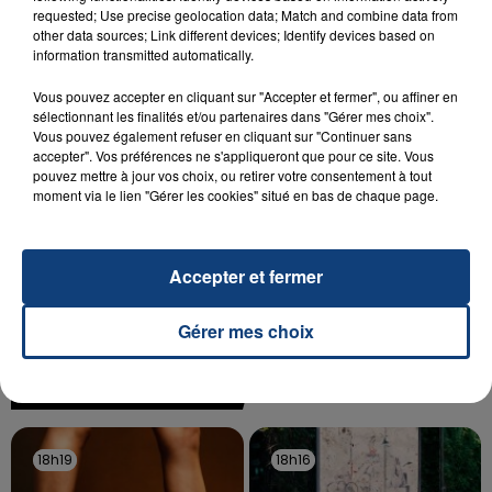
SON BÉBÉ ENTRE LA VIE ET LA...
requested; Use precise geolocation data; Match and combine data from
other data sources; Link different devices; Identify devices based on
Un homme s'est immolé par le feu après avoir
information transmitted automatically.
aspergé sa compagne et leur bébé de trois mois
Vous pouvez accepter en cliquant sur "Accepter et fermer", ou affiner en
d'un liquide inflammable.
sélectionnant les finalités et/ou partenaires dans "Gérer mes choix".
Vous pouvez également refuser en cliquant sur "Continuer sans
accepter". Vos préférences ne s'appliqueront que pour ce site. Vous
pouvez mettre à jour vos choix, ou retirer votre consentement à tout
moment via le lien "Gérer les cookies" situé en bas de chaque page.
20 juillet 2026
UNE ADOLESCENTE DEVANT SE FAIRE
Accepter et fermer
OPÉRER DE LA CHEVILLE RESSORT DE LA...
La famille a porté plainte contre la clinique qui a
Gérer mes choix
reconnu sa responsabilité et présenté ses
excuses.
TITRES DIFFUSÉS
18h19
18h19
18h16
18h16