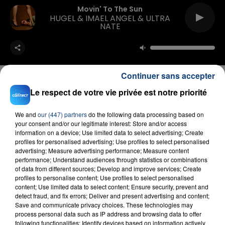
Movin' To The Sun
HUGEL & IMAEL ANGEL & ULTRA
NATE
Continuer sans accepter
Le respect de votre vie privée est notre priorité
FIL D'ACTU
We and
our (447) partners
do the following data processing based on
your consent and/or our legitimate interest: Store and/or access
information on a device; Use limited data to select advertising; Create
profiles for personalised advertising; Use profiles to select personalised
advertising; Measure advertising performance; Measure content
performance; Understand audiences through statistics or combinations
of data from different sources; Develop and improve services; Create
profiles to personalise content; Use profiles to select personalised
content; Use limited data to select content; Ensure security, prevent and
detect fraud, and fix errors; Deliver and present advertising and content;
Save and communicate privacy choices. These technologies may
23 juillet 2026
process personal data such as IP address and browsing data to offer
INCENDIE MORTEL À LENS : UNE FEMME ET
following functionalities: Identify devices based on information actively