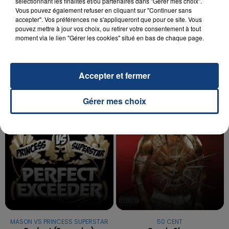
sélectionnant les finalités et/ou partenaires dans "Gérer mes choix".
Vous pouvez également refuser en cliquant sur "Continuer sans
20 juillet 2026
accepter". Vos préférences ne s'appliqueront que pour ce site. Vous
UNE ADOLESCENTE DEVANT SE FAIRE
pouvez mettre à jour vos choix, ou retirer votre consentement à tout
OPÉRER DE LA CHEVILLE RESSORT DE LA...
moment via le lien "Gérer les cookies" situé en bas de chaque page.
La famille a porté plainte contre la clinique qui a
reconnu sa responsabilité et présenté ses
Accepter et fermer
excuses.
TITRES DIFFUSÉS
Gérer mes choix
20h38
20h38
20h34
20h34
MASON VS PRINCESS SUPERSTAR
50 CENT