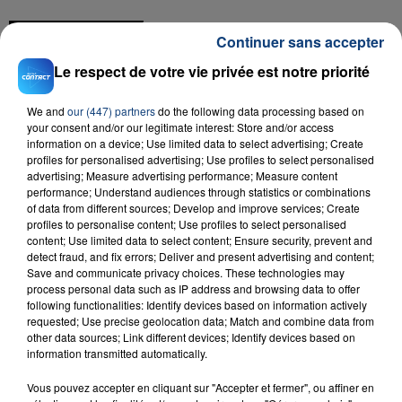
FIL D'ACTU
Continuer sans accepter
Le respect de votre vie privée est notre priorité
We and
our (447) partners
do the following data processing based on
your consent and/or our legitimate interest: Store and/or access
information on a device; Use limited data to select advertising; Create
profiles for personalised advertising; Use profiles to select personalised
advertising; Measure advertising performance; Measure content
performance; Understand audiences through statistics or combinations
23 juillet 2026
of data from different sources; Develop and improve services; Create
INCENDIE MORTEL À LENS : UNE FEMME ET
profiles to personalise content; Use profiles to select personalised
content; Use limited data to select content; Ensure security, prevent and
SON BÉBÉ ENTRE LA VIE ET LA...
detect fraud, and fix errors; Deliver and present advertising and content;
Un homme s'est immolé par le feu après avoir
Save and communicate privacy choices. These technologies may
process personal data such as IP address and browsing data to offer
aspergé sa compagne et leur bébé de trois mois
following functionalities: Identify devices based on information actively
d'un liquide inflammable.
requested; Use precise geolocation data; Match and combine data from
other data sources; Link different devices; Identify devices based on
information transmitted automatically.
Vous pouvez accepter en cliquant sur "Accepter et fermer", ou affiner en