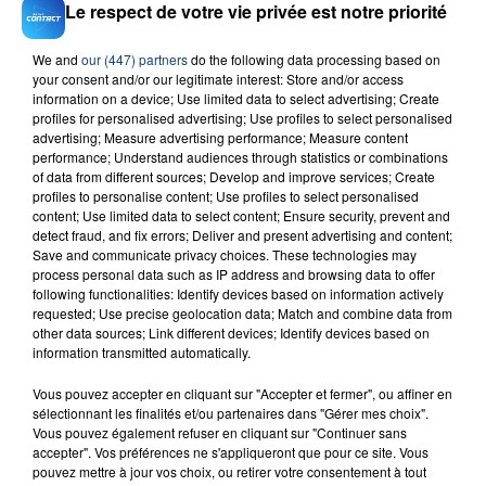
Le respect de votre vie privée est notre priorité
We and
our (447) partners
do the following data processing based on
your consent and/or our legitimate interest: Store and/or access
information on a device; Use limited data to select advertising; Create
23 juillet 2026
profiles for personalised advertising; Use profiles to select personalised
INCENDIE MORTEL À LENS : UNE FEMME ET
advertising; Measure advertising performance; Measure content
SON BÉBÉ ENTRE LA VIE ET LA...
performance; Understand audiences through statistics or combinations
Un homme s'est immolé par le feu après avoir
of data from different sources; Develop and improve services; Create
profiles to personalise content; Use profiles to select personalised
aspergé sa compagne et leur bébé de trois mois
content; Use limited data to select content; Ensure security, prevent and
d'un liquide inflammable.
detect fraud, and fix errors; Deliver and present advertising and content;
Save and communicate privacy choices. These technologies may
process personal data such as IP address and browsing data to offer
following functionalities: Identify devices based on information actively
requested; Use precise geolocation data; Match and combine data from
other data sources; Link different devices; Identify devices based on
information transmitted automatically.
20 juillet 2026
UNE ADOLESCENTE DEVANT SE FAIRE
Vous pouvez accepter en cliquant sur "Accepter et fermer", ou affiner en
sélectionnant les finalités et/ou partenaires dans "Gérer mes choix".
OPÉRER DE LA CHEVILLE RESSORT DE LA...
Vous pouvez également refuser en cliquant sur "Continuer sans
La famille a porté plainte contre la clinique qui a
accepter". Vos préférences ne s'appliqueront que pour ce site. Vous
reconnu sa responsabilité et présenté ses
pouvez mettre à jour vos choix, ou retirer votre consentement à tout