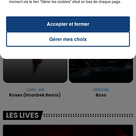
moment via le lien "Gérer les cookies" situé en bas de chaque page.
excuses.
TITRES DIFFUSÉS
Accepter et fermer
7h28
7h28
7h24
7h24
Gérer mes choix
SAINT JHN
ORELSAN
Roses (imanbek Remix)
Boss
LES LIVES