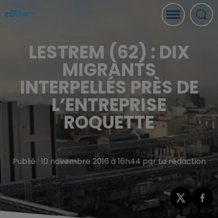
LESTREM (62) : DIX
MIGRANTS
INTERPELLÉS PRÈS DE
L’ENTREPRISE
ROQUETTE
Publié : 10 novembre 2016 à 16h44 par La rédaction