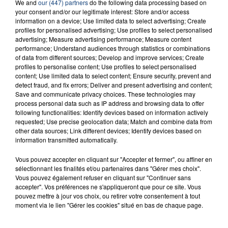
We and
our (447) partners
do the following data processing based on
INCENDIE MORTEL À LENS : UNE FEMME ET
your consent and/or our legitimate interest: Store and/or access
SON BÉBÉ ENTRE LA VIE ET LA...
information on a device; Use limited data to select advertising; Create
profiles for personalised advertising; Use profiles to select personalised
Un homme s'est immolé par le feu après avoir
advertising; Measure advertising performance; Measure content
aspergé sa compagne et leur bébé de trois mois
performance; Understand audiences through statistics or combinations
d'un liquide inflammable.
of data from different sources; Develop and improve services; Create
profiles to personalise content; Use profiles to select personalised
content; Use limited data to select content; Ensure security, prevent and
detect fraud, and fix errors; Deliver and present advertising and content;
Save and communicate privacy choices. These technologies may
process personal data such as IP address and browsing data to offer
following functionalities: Identify devices based on information actively
requested; Use precise geolocation data; Match and combine data from
20 juillet 2026
other data sources; Link different devices; Identify devices based on
UNE ADOLESCENTE DEVANT SE FAIRE
information transmitted automatically.
OPÉRER DE LA CHEVILLE RESSORT DE LA...
La famille a porté plainte contre la clinique qui a
Vous pouvez accepter en cliquant sur "Accepter et fermer", ou affiner en
sélectionnant les finalités et/ou partenaires dans "Gérer mes choix".
reconnu sa responsabilité et présenté ses
Vous pouvez également refuser en cliquant sur "Continuer sans
excuses.
accepter". Vos préférences ne s'appliqueront que pour ce site. Vous
TITRES DIFFUSÉS
pouvez mettre à jour vos choix, ou retirer votre consentement à tout
moment via le lien "Gérer les cookies" situé en bas de chaque page.
16h31
16h31
16h28
16h28