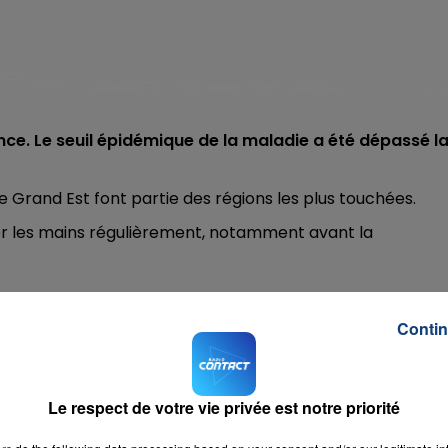
rance. Le seuil épidémique de la maladie a été dépassé l
e Grand Est font partie des régions les plus touchées.
aver les mains régulièrement, notamment avant la
Contin
iend
RADIO CONTACT
Le respect de votre vie privée est notre priorité
C