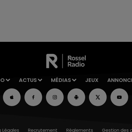
7h00 - 11h00
La Team de l'été
IO
ACTUS
MÉDIAS
JEUX
ANNONC
s Légales
Recrutement
Règlements
Gestion des 