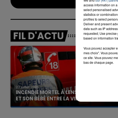
We and
our (447) partn
access information on a 
select personalised ad
statistics or combinatio
profiles to select person
Deliver and present adv
data such as IP address 
FIL D'ACTU
requested; Use precise g
based on information tra
Vous pouvez accepter en 
mes choix". Vous pouvez
ce site. Vous pouvez met
bas de chaque page.
23 juillet 2026
INCENDIE MORTEL À LENS : UNE FEMME
ET SON BÉBÉ ENTRE LA VIE ET LA...
Un homme s'est immolé par le feu après avoir
aspergé sa compagne et leur bébé de trois
mois d'un liquide inflammable.