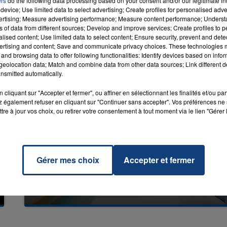
ers
do the following data processing based on your consent and/or our legitimate int
device; Use limited data to select advertising; Create profiles for personalised adver
vertising; Measure advertising performance; Measure content performance; Unders
ns of data from different sources; Develop and improve services; Create profiles to 
alised content; Use limited data to select content; Ensure security, prevent and detect
ertising and content; Save and communicate privacy choices. These technologies
and browsing data to offer following functionalities: Identify devices based on infor
eolocation data; Match and combine data from other data sources; Link different de
nsmitted automatically.
cliquant sur "Accepter et fermer", ou affiner en sélectionnant les finalités et/ou pa
 également refuser en cliquant sur "Continuer sans accepter". Vos préférences ne 
tre à jour vos choix, ou retirer votre consentement à tout moment via le lien "Gérer 
Gérer mes choix
Accepter et fermer
20 juillet 2026
UNE ADOLESCENTE DEVANT SE FAIRE
OPÉRER DE LA CHEVILLE RESSORT DE LA...
La famille a porté plainte contre la clinique qui a
reconnu sa responsabilité et présenté ses
excuses.