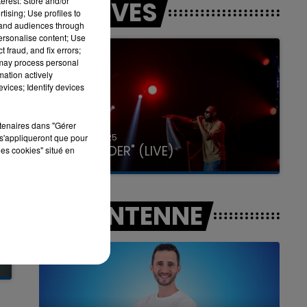
erest: Store and/or
LES LIVES
tising; Use profiles to
tand audiences through
personalise content; Use
7h00 - 11h00
 fraud, and fix errors;
LA TEAM DE L'ÉTÉ
 may process personal
mation actively
vices; Identify devices
rtenaires dans "Gérer
31 janvier 2025
s'appliqueront que pour
GIMS "SPIDER" (LIVE)
les cookies" situé en
A L'ANTENNE