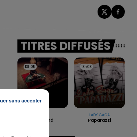
TITRES DIFFUSÉS
a
13h05
13h05
13h03
13h03
uer sans accepter
TAYC
LADY GAGA
Girlfriend
Paparazzi