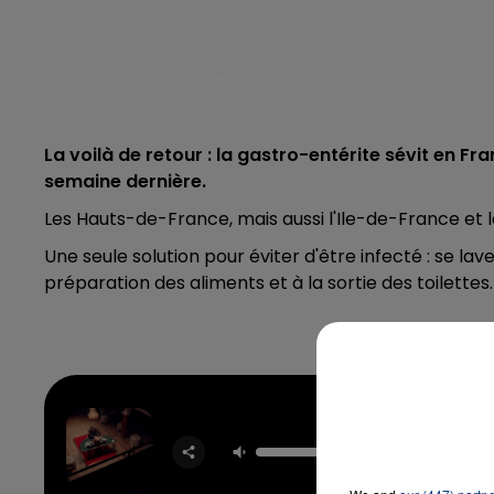
La voilà de retour : la gastro-entérite sévit en F
semaine dernière.
Les Hauts-de-France, mais aussi l'Ile-de-France et l
Une seule solution pour éviter d'être infecté : se l
préparation des aliments et à la sortie des toilettes.
Girlfr
TAY