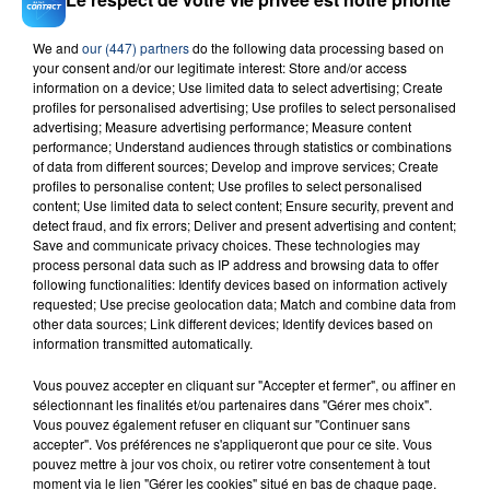
We and
our (447) partners
do the following data processing based on
your consent and/or our legitimate interest: Store and/or access
23 juillet 2026
information on a device; Use limited data to select advertising; Create
INCENDIE MORTEL À LENS : UNE FEMME ET
profiles for personalised advertising; Use profiles to select personalised
SON BÉBÉ ENTRE LA VIE ET LA...
advertising; Measure advertising performance; Measure content
performance; Understand audiences through statistics or combinations
Un homme s'est immolé par le feu après avoir
of data from different sources; Develop and improve services; Create
aspergé sa compagne et leur bébé de trois mois
profiles to personalise content; Use profiles to select personalised
d'un liquide inflammable.
content; Use limited data to select content; Ensure security, prevent and
detect fraud, and fix errors; Deliver and present advertising and content;
Save and communicate privacy choices. These technologies may
process personal data such as IP address and browsing data to offer
following functionalities: Identify devices based on information actively
requested; Use precise geolocation data; Match and combine data from
other data sources; Link different devices; Identify devices based on
information transmitted automatically.
20 juillet 2026
UNE ADOLESCENTE DEVANT SE FAIRE
Vous pouvez accepter en cliquant sur "Accepter et fermer", ou affiner en
OPÉRER DE LA CHEVILLE RESSORT DE LA...
sélectionnant les finalités et/ou partenaires dans "Gérer mes choix".
Vous pouvez également refuser en cliquant sur "Continuer sans
La famille a porté plainte contre la clinique qui a
accepter". Vos préférences ne s'appliqueront que pour ce site. Vous
reconnu sa responsabilité et présenté ses
pouvez mettre à jour vos choix, ou retirer votre consentement à tout
excuses.
moment via le lien "Gérer les cookies" situé en bas de chaque page.