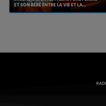
ET SON BÉBÉ ENTRE LA VIE ET LA...
Un homme s'est immolé par le feu après avoir
aspergé sa compagne et leur bébé de trois
mois d'un liquide inflammable.
RAD