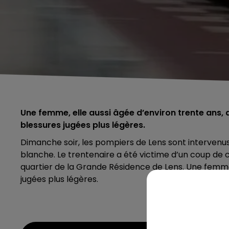
Une femme, elle aussi âgée d’environ trente ans,
blessures jugées plus légères.
Dimanche soir, les pompiers de Lens sont interven
blanche. Le trentenaire a été victime d’un coup de co
quartier de la Grande Résidence de Lens. Une femm
jugées plus légères.