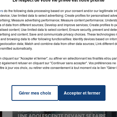
ers
do the following data processing based on your consent and/or our legitimate int
Piste
RADIO CONTACT
device; Use limited data to select advertising; Create profiles for personalised adver
A
vertising; Measure advertising performance; Measure content performance; Unders
ns of data from different sources; Develop and improve services; Create profiles to 
alised content; Use limited data to select content; Ensure security, prevent and detect
ertising and content; Save and communicate privacy choices. These technologies
and browsing data to offer following functionalities: Identify devices based on infor
eolocation data; Match and combine data from other data sources; Link different de
nsmitted automatically.
cliquant sur "Accepter et fermer", ou affiner en sélectionnant les finalités et/ou pa
 également refuser en cliquant sur "Continuer sans accepter". Vos préférences ne 
tre à jour vos choix, ou retirer votre consentement à tout moment via le lien "Gérer 
Gérer mes choix
Accepter et fermer
20 juillet 2026
UNE ADOLESCENTE DEVANT SE FAIRE