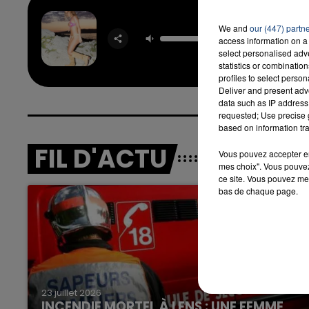
We and
our (447) partn
Sur La 
access information on a 
EV
select personalised ad
statistics or combinatio
profiles to select person
Deliver and present adv
data such as IP address 
requested; Use precise g
based on information tra
FIL D'ACTU
Vous pouvez accepter en 
mes choix". Vous pouvez
ce site. Vous pouvez met
bas de chaque page.
23 juillet 2026
INCENDIE MORTEL À LENS : UNE FEMME