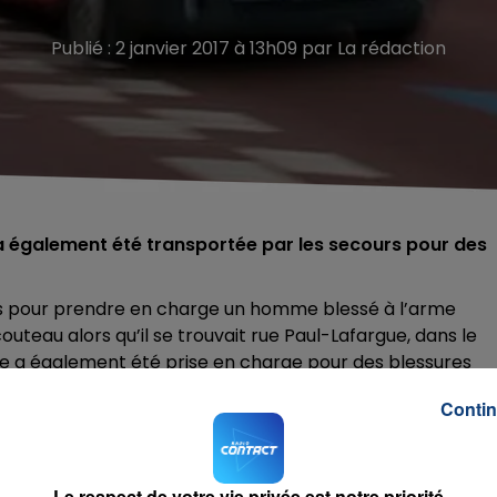
Publié : 2 janvier 2017 à 13h09 par La rédaction
 a également été transportée par les secours pour des
us pour prendre en charge un homme blessé à l’arme
uteau alors qu’il se trouvait rue Paul-Lafargue, dans le
e a également été prise en charge pour des blessures
Contin
Le respect de votre vie privée est notre priorité