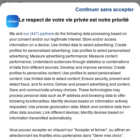
8. Mel Gibson
Continuer sans accepter
9. Jay-Z
Le respect de votre vie privée est notre priorité
10. Bruce Jenner
We and
our (447) partners
do the following data processing based on
your consent and/or our legitimate interest: Store and/or access
information on a device; Use limited data to select advertising; Create
profiles for personalised advertising; Use profiles to select personalised
advertising; Measure advertising performance; Measure content
performance; Understand audiences through statistics or combinations
RADIO CONTACT
of data from different sources; Develop and improve services; Create
profiles to personalise content; Use profiles to select personalised
Tant Pis Pour Elle
content; Use limited data to select content; Ensure security, prevent and
CHARLOTTE CARDIN
detect fraud, and fix errors; Deliver and present advertising and content;
Save and communicate privacy choices. These technologies may
process personal data such as IP address and browsing data to offer
following functionalities: Identify devices based on information actively
requested; Use precise geolocation data; Match and combine data from
other data sources; Link different devices; Identify devices based on
information transmitted automatically.
Vous pouvez accepter en cliquant sur "Accepter et fermer", ou affiner en
sélectionnant les finalités et/ou partenaires dans "Gérer mes choix".