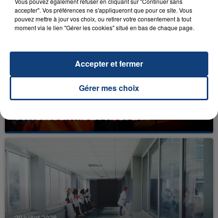
FIL D'ACTU
Vous pouvez également refuser en cliquant sur "Continuer sans
accepter". Vos préférences ne s'appliqueront que pour ce site. Vous
pouvez mettre à jour vos choix, ou retirer votre consentement à tout
moment via le lien "Gérer les cookies" situé en bas de chaque page.
Accepter et fermer
Gérer mes choix
23 juillet 2026
INCENDIE MORTEL À LENS : UNE FEMME ET
SON BÉBÉ ENTRE LA VIE ET LA...
Un homme s'est immolé par le feu après avoir
aspergé sa compagne et leur bébé de trois mois
d'un liquide inflammable.
20 juillet 2026