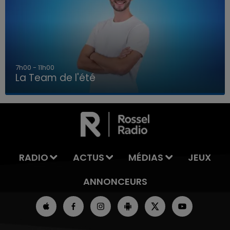
7h00 - 11h00
La Team de l'été
7h00 - 11h00
LA TEAM DE L'ÉTÉ
RADIO
ACTUS
MÉDIAS
JEUX
ANNONCEURS