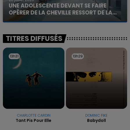
UNE ADOLESCENTE DEVANT SE FAIRE
OPÉRER DE LA CHEVILLE RESSORT DE LA...
La famille a porté plainte contre la clinique qui a
reconnu sa responsabilité et présenté ses
excuses.
TITRES DIFFUSÉS
13h31
13h31
13h29
13h29
CHARLOTTE CARDIN
DOMINIC FIKE
Tant Pis Pour Elle
Babydoll