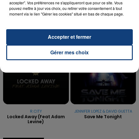
OPÉRER DE LA CHEVILLE RESSORT DE LA...
accepter". Vos préférences ne s'appliqueront que pour ce site. Vous
La famille a porté plainte contre la clinique qui a
pouvez mettre à jour vos choix, ou retirer votre consentement à tout
moment via le lien "Gérer les cookies" situé en bas de chaque page.
reconnu sa responsabilité et présenté ses
excuses.
TITRES DIFFUSÉS
Accepter et fermer
6h03
6h03
6h00
6h00
Gérer mes choix
R.CITY
JENNIFER LOPEZ & DAVID GUETTA
Locked Away (feat Adam
Save Me Tonight
Levine)