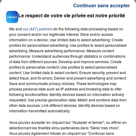
Continuer sans accepter
Le respect de votre vie privée est notre priorité
We and
our (447) partners
do the following data processing based on
your consent and/or our legitimate interest: Store and/or access
information on a device; Use limited data to select advertising; Create
profiles for personalised advertising; Use profiles to select personalised
23 juillet 2026
advertising; Measure advertising performance; Measure content
INCENDIE MORTEL À LENS : UNE FEMME ET
performance; Understand audiences through statistics or combinations
SON BÉBÉ ENTRE LA VIE ET LA...
of data from different sources; Develop and improve services; Create
profiles to personalise content; Use profiles to select personalised
Un homme s'est immolé par le feu après avoir
content; Use limited data to select content; Ensure security, prevent and
aspergé sa compagne et leur bébé de trois mois
detect fraud, and fix errors; Deliver and present advertising and content;
d'un liquide inflammable.
Save and communicate privacy choices. These technologies may
process personal data such as IP address and browsing data to offer
following functionalities: Identify devices based on information actively
requested; Use precise geolocation data; Match and combine data from
other data sources; Link different devices; Identify devices based on
information transmitted automatically.
Vous pouvez accepter en cliquant sur "Accepter et fermer", ou affiner en
20 juillet 2026
sélectionnant les finalités et/ou partenaires dans "Gérer mes choix".
UNE ADOLESCENTE DEVANT SE FAIRE
Vous pouvez également refuser en cliquant sur "Continuer sans