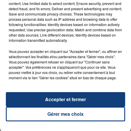
content; Use limited data to select content; Ensure security, prevent and
detect fraud, and fix errors; Deliver and present advertising and content;
23 juillet 2026
Save and communicate privacy choices. These technologies may
INCENDIE MORTEL À LENS : UNE FEMME ET
process personal data such as IP address and browsing data to offer
following functionalities: Identify devices based on information actively
SON BÉBÉ ENTRE LA VIE ET LA...
requested; Use precise geolocation data; Match and combine data from
Un homme s'est immolé par le feu après avoir
other data sources; Link different devices; Identify devices based on
aspergé sa compagne et leur bébé de trois mois
information transmitted automatically.
d'un liquide inflammable.
Vous pouvez accepter en cliquant sur "Accepter et fermer", ou affiner en
sélectionnant les finalités et/ou partenaires dans "Gérer mes choix".
Vous pouvez également refuser en cliquant sur "Continuer sans
accepter". Vos préférences ne s'appliqueront que pour ce site. Vous
pouvez mettre à jour vos choix, ou retirer votre consentement à tout
moment via le lien "Gérer les cookies" situé en bas de chaque page.
20 juillet 2026
UNE ADOLESCENTE DEVANT SE FAIRE
OPÉRER DE LA CHEVILLE RESSORT DE LA...
Accepter et fermer
La famille a porté plainte contre la clinique qui a
Gérer mes choix
reconnu sa responsabilité et présenté ses
excuses.
TITRES DIFFUSÉS