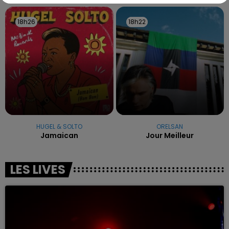
18h26
18h26
18h22
18h22
HUGEL & SOLTO
ORELSAN
Jamaican
Jour Meilleur
LES LIVES