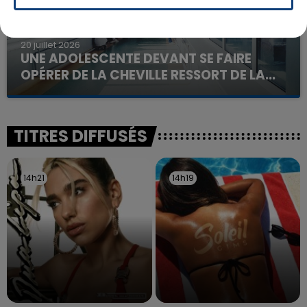
20 juillet 2026
UNE ADOLESCENTE DEVANT SE FAIRE
OPÉRER DE LA CHEVILLE RESSORT DE LA...
La famille a porté plainte contre la clinique qui a
reconnu sa responsabilité et présenté ses
excuses.
TITRES DIFFUSÉS
14h21
14h21
14h19
14h19