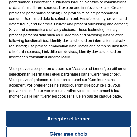
performance; Understand audiences through statistics or combinations
of data from different sources; Develop and improve services; Create
profiles to personalise content; Use profiles to select personalised
content; Use limited data to select content; Ensure security, prevent and
FIL D'ACTU
detect fraud, and fix errors; Deliver and present advertising and content;
Save and communicate privacy choices. These technologies may
process personal data such as IP address and browsing data to offer
following functionalities: Identify devices based on information actively
requested; Use precise geolocation data; Match and combine data from
other data sources; Link different devices; Identify devices based on
information transmitted automatically.
Vous pouvez accepter en cliquant sur "Accepter et fermer", ou affiner en
sélectionnant les finalités et/ou partenaires dans "Gérer mes choix".
Vous pouvez également refuser en cliquant sur "Continuer sans
23 juillet 2026
accepter". Vos préférences ne s'appliqueront que pour ce site. Vous
INCENDIE MORTEL À LENS : UNE FEMME ET
pouvez mettre à jour vos choix, ou retirer votre consentement à tout
SON BÉBÉ ENTRE LA VIE ET LA...
moment via le lien "Gérer les cookies" situé en bas de chaque page.
Un homme s'est immolé par le feu après avoir
aspergé sa compagne et leur bébé de trois mois
d'un liquide inflammable.
Accepter et fermer
Gérer mes choix