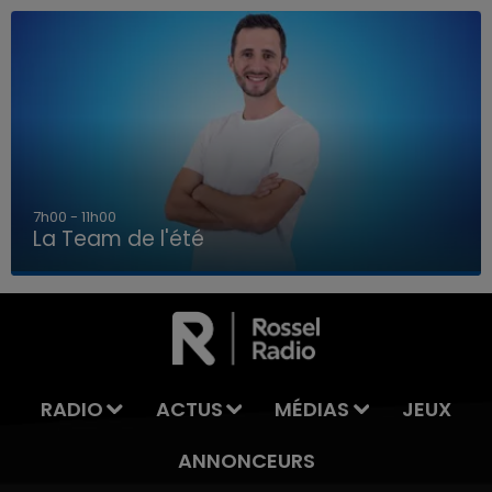
7h00 - 11h00
La Team de l'été
7h00 - 11h00
LA TEAM DE L'ÉTÉ
RADIO
ACTUS
MÉDIAS
JEUX
ANNONCEURS