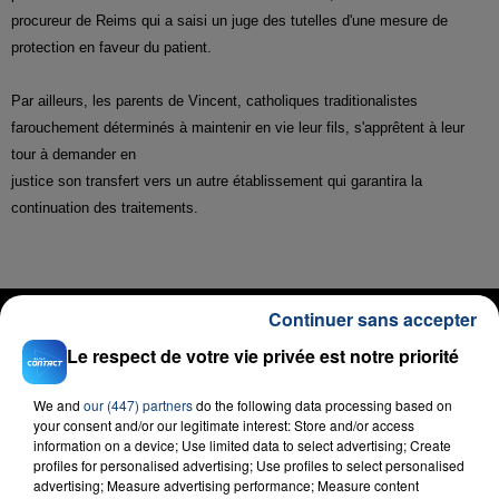
procureur de Reims qui a saisi un juge des tutelles d'une mesure de
protection en faveur du patient.
Par ailleurs, les parents de Vincent, catholiques traditionalistes
farouchement déterminés à maintenir en vie leur fils, s'apprêtent à leur
tour à demander en
justice son transfert vers un autre établissement qui garantira la
continuation des traitements.
RADIO CONTACT
Continuer sans accepter
Break My Heart
Le respect de votre vie privée est notre priorité
DUA LIPA
We and
our (447) partners
do the following data processing based on
your consent and/or our legitimate interest: Store and/or access
information on a device; Use limited data to select advertising; Create
profiles for personalised advertising; Use profiles to select personalised
advertising; Measure advertising performance; Measure content