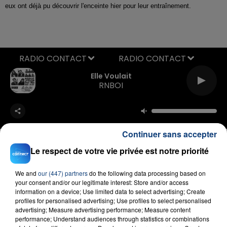
eux ont déjà pu découvrir l'enceinte hier pour leur entraînement.
RADIO CONTACT
Elle Voulait
RNBOI
Continuer sans accepter
Le respect de votre vie privée est notre priorité
We and
our (447) partners
do the following data processing based on
FIL D'ACTU
your consent and/or our legitimate interest: Store and/or access
information on a device; Use limited data to select advertising; Create
profiles for personalised advertising; Use profiles to select personalised
advertising; Measure advertising performance; Measure content
performance; Understand audiences through statistics or combinations