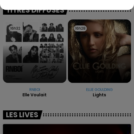
excuses.
TITRES DIFFUSÉS
16h32
16h32
16h28
16h28
RNBOI
ELLIE GOULDING
Elle Voulait
Lights
LES LIVES