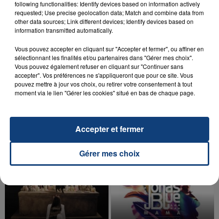
following functionalities: Identify devices based on information actively
d'un liquide inflammable.
requested; Use precise geolocation data; Match and combine data from
other data sources; Link different devices; Identify devices based on
information transmitted automatically.
Vous pouvez accepter en cliquant sur "Accepter et fermer", ou affiner en
sélectionnant les finalités et/ou partenaires dans "Gérer mes choix".
Vous pouvez également refuser en cliquant sur "Continuer sans
20 juillet 2026
accepter". Vos préférences ne s'appliqueront que pour ce site. Vous
UNE ADOLESCENTE DEVANT SE FAIRE
pouvez mettre à jour vos choix, ou retirer votre consentement à tout
OPÉRER DE LA CHEVILLE RESSORT DE LA...
moment via le lien "Gérer les cookies" situé en bas de chaque page.
La famille a porté plainte contre la clinique qui a
reconnu sa responsabilité et présenté ses
excuses.
Accepter et fermer
TITRES DIFFUSÉS
Gérer mes choix
16h01
16h01
15h57
15h57