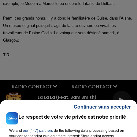
exemple, le Mucem à Marseille ou encore le Titanic de Belfast.
Parmi ces grands noms, il y a donc le familistère de Guise, dans l'Aisne.
Un musée original puisqu'il s'agit de la cité ouvrière où vivait les
travailleurs de l'usine Godin. Le vainqueur sera désigné samedi, à
Glasgow.
T.D.
RADIO CONTACT
La La La (feat. Sam Smith)
NAUGHTY BOY
Continuer sans accepter
Le respect de votre vie privée est notre priorité
We and
our (447) partners
do the following data processing based on
your consent and/or our legitimate interest: Store and/or access