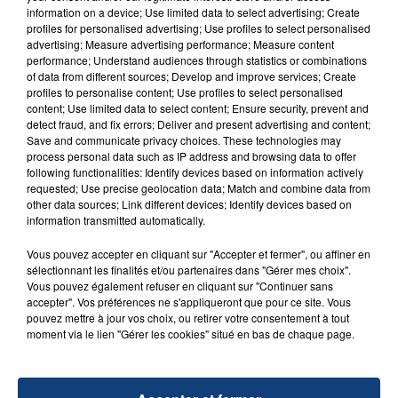
information on a device; Use limited data to select advertising; Create
profiles for personalised advertising; Use profiles to select personalised
advertising; Measure advertising performance; Measure content
FIL D'ACTU
performance; Understand audiences through statistics or combinations
of data from different sources; Develop and improve services; Create
profiles to personalise content; Use profiles to select personalised
content; Use limited data to select content; Ensure security, prevent and
detect fraud, and fix errors; Deliver and present advertising and content;
Save and communicate privacy choices. These technologies may
process personal data such as IP address and browsing data to offer
following functionalities: Identify devices based on information actively
requested; Use precise geolocation data; Match and combine data from
other data sources; Link different devices; Identify devices based on
information transmitted automatically.
23 juillet 2026
INCENDIE MORTEL À LENS : UNE FEMME ET
Vous pouvez accepter en cliquant sur "Accepter et fermer", ou affiner en
sélectionnant les finalités et/ou partenaires dans "Gérer mes choix".
SON BÉBÉ ENTRE LA VIE ET LA...
Vous pouvez également refuser en cliquant sur "Continuer sans
Un homme s'est immolé par le feu après avoir
accepter". Vos préférences ne s'appliqueront que pour ce site. Vous
aspergé sa compagne et leur bébé de trois mois
pouvez mettre à jour vos choix, ou retirer votre consentement à tout
moment via le lien "Gérer les cookies" situé en bas de chaque page.
d'un liquide inflammable.