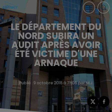
LE DÉPARTEMENT DU
NORD SUBIRA UN
AUDIT APRÈS AVOIR
ÉTÉ VICTIME D'UNE
ARNAQUE
Publié : 9 octobre 2018 à 7h08 par M.J.