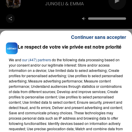
JUNGELI & EMMA
Continuer sans accepter
Le respect de votre vie privée est notre priorité
FIL D'ACTU
We and
our (447) partners
do the following data processing based on
your consent and/or our legitimate interest: Store and/or access
information on a device; Use limited data to select advertising; Create
profiles for personalised advertising; Use profiles to select personalised
advertising; Measure advertising performance; Measure content
performance; Understand audiences through statistics or combinations
of data from different sources; Develop and improve services; Create
profiles to personalise content; Use profiles to select personalised
content; Use limited data to select content; Ensure security, prevent and
detect fraud, and fix errors; Deliver and present advertising and content;
Save and communicate privacy choices. These technologies may
23 juillet 2026
process personal data such as IP address and browsing data to offer
INCENDIE MORTEL À LENS : UNE FEMME ET
following functionalities: Identify devices based on information actively
SON BÉBÉ ENTRE LA VIE ET LA...
requested; Use precise geolocation data; Match and combine data from