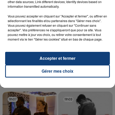
other data sources; Link different devices; Identify devices based on
Un homme s'est immolé par le feu après avoir
information transmitted automatically.
aspergé sa compagne et leur bébé de trois mois
d'un liquide inflammable.
Vous pouvez accepter en cliquant sur "Accepter et fermer", ou affiner en
sélectionnant les finalités et/ou partenaires dans "Gérer mes choix".
Vous pouvez également refuser en cliquant sur "Continuer sans
accepter". Vos préférences ne s'appliqueront que pour ce site. Vous
pouvez mettre à jour vos choix, ou retirer votre consentement à tout
moment via le lien "Gérer les cookies" situé en bas de chaque page.
20 juillet 2026
UNE ADOLESCENTE DEVANT SE FAIRE
Accepter et fermer
OPÉRER DE LA CHEVILLE RESSORT DE LA...
La famille a porté plainte contre la clinique qui a
Gérer mes choix
reconnu sa responsabilité et présenté ses
excuses.
TITRES DIFFUSÉS
11h07
11h07
11h03
11h03