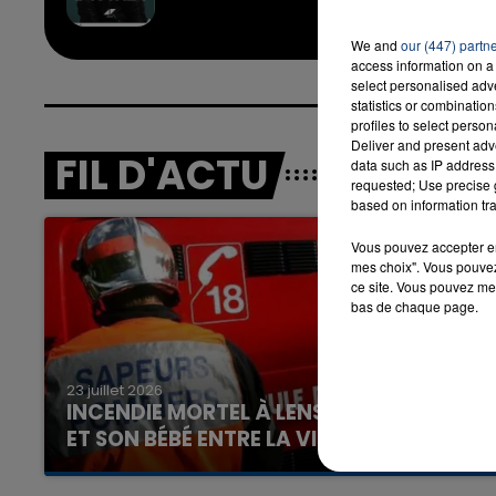
We and
our (447) partn
access information on a 
16h00 - 20h00
select personalised ad
LA TEAM DU WEEK-END
statistics or combinatio
profiles to select person
Deliver and present adv
FIL D'ACTU
data such as IP address 
requested; Use precise g
based on information tra
Vous pouvez accepter en 
mes choix". Vous pouvez
ce site. Vous pouvez met
bas de chaque page.
23 juillet 2026
INCENDIE MORTEL À LENS : UNE FEMME
ET SON BÉBÉ ENTRE LA VIE ET LA...
Un homme s'est immolé par le feu après avoir
aspergé sa compagne et leur bébé de trois