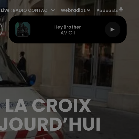
Live :
RADIO CONTACT
Webradios
Podcasts
Hey Brother
AVICII
E LA CROIX
JOURD’HUI