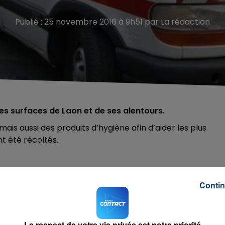
Publié : 25 novembre 2016 à 9h51 par La rédaction
des surfaces de Laon et de ses alentours.
is aussi des produits d’hygiène afin d’aider les plus
t été récoltés.
Contin
other
RADIO CONTACT
II
Le respect de votre vie privée est notre priorité