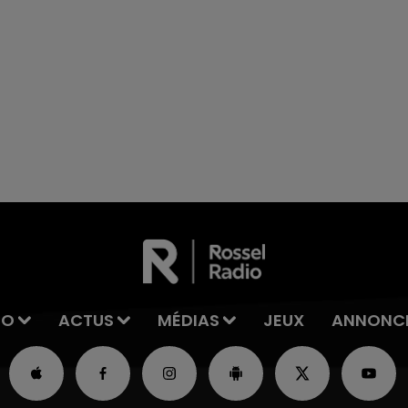
excuses.
16h00 - 20h00
La Team du Week-end
IO
ACTUS
MÉDIAS
JEUX
ANNONC