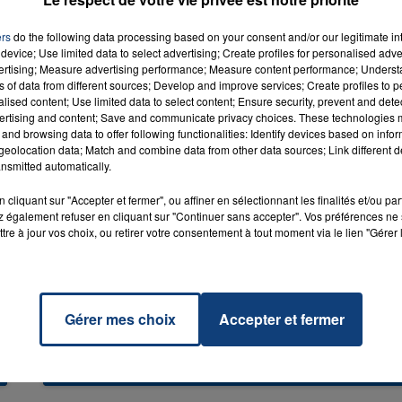
ers
do the following data processing based on your consent and/or our legitimate int
device; Use limited data to select advertising; Create profiles for personalised adver
7h00 - 12h00
vertising; Measure advertising performance; Measure content performance; Unders
LA TEAM DU WEEK-END
ns of data from different sources; Develop and improve services; Create profiles to 
alised content; Use limited data to select content; Ensure security, prevent and detect
ertising and content; Save and communicate privacy choices. These technologies
and browsing data to offer following functionalities: Identify devices based on infor
eolocation data; Match and combine data from other data sources; Link different de
nsmitted automatically.
cliquant sur "Accepter et fermer", ou affiner en sélectionnant les finalités et/ou pa
 également refuser en cliquant sur "Continuer sans accepter". Vos préférences ne 
tre à jour vos choix, ou retirer votre consentement à tout moment via le lien "Gérer 
20 juillet 2026
Gérer mes choix
Accepter et fermer
UNE ADOLESCENTE DEVANT SE FAIRE
OPÉRER DE LA CHEVILLE RESSORT DE LA...
La famille a porté plainte contre la clinique qui a
reconnu sa responsabilité et présenté ses