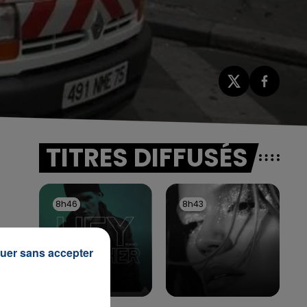
TITRES DIFFUSÉS
8h46
8h46
8h43
8h43
uer sans accepter