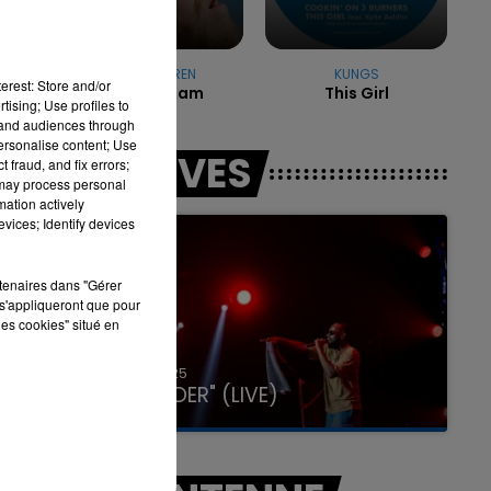
ALEX WARREN
KUNGS
7h00 - 11h00
erest: Store and/or
Fever Dream
This Girl
LA TEAM DE L'ÉTÉ
tising; Use profiles to
tand audiences through
personalise content; Use
LES LIVES
 fraud, and fix errors;
 may process personal
mation actively
vices; Identify devices
rtenaires dans "Gérer
s'appliqueront que pour
les cookies" situé en
31 janvier 2025
GIMS "SPIDER" (LIVE)