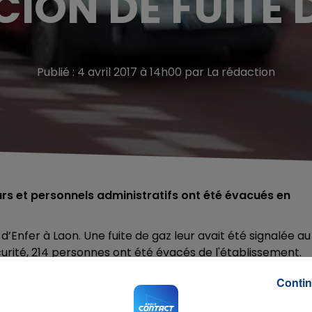
CION DE FUITE 
Publié : 4 avril 2017 à 14h00 par La rédaction
urs et personnels administratifs ont été évacués en
Enfer à Laon. Une fuite de gaz leur avait été signalée au
urité, 214 personnes ont été évacés de l'établissement.
 équipes de GrDF, les relevés d’explosimétrie se sont
Contin
s évacués ont pu regagner le bâtiment.