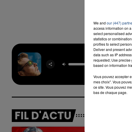
We and
our (447) partn
access information on a 
select personalised ad
statistics or combinatio
profiles to select person
Deliver and present adv
data such as IP address 
requested; Use precise g
Fever 
based on information tra
ALEX W
Vous pouvez accepter en 
mes choix". Vous pouvez
ce site. Vous pouvez met
bas de chaque page.
FIL D'ACTU