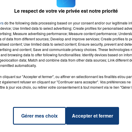
Le respect de votre vie privée est notre priorité
ers
do the following data processing based on your consent and/or our legitimate int
device; Use limited data to select advertising; Create profiles for personalised adver
vertising; Measure advertising performance; Measure content performance; Unders
ns of data from different sources; Develop and improve services; Create profiles to 
alised content; Use limited data to select content; Ensure security, prevent and detect
ertising and content; Save and communicate privacy choices. These technologies
and browsing data to offer following functionalities: Identify devices based on infor
eolocation data; Match and combine data from other data sources; Link different de
Dream
RADIO CONTACT
nsmitted automatically.
ARREN
cliquant sur "Accepter et fermer", ou affiner en sélectionnant les finalités et/ou pa
 également refuser en cliquant sur "Continuer sans accepter". Vos préférences ne 
tre à jour vos choix, ou retirer votre consentement à tout moment via le lien "Gérer 
Gérer mes choix
Accepter et fermer