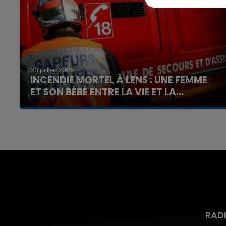
23 juillet 2026
INCENDIE MORTEL À LENS : UNE FEMME
ET SON BÉBÉ ENTRE LA VIE ET LA...
Un homme s'est immolé par le feu après avoir
aspergé sa compagne et leur bébé de trois
mois d'un liquide inflammable.
RAD