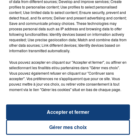
of data from different sources; Develop and improve services; Create
FIL D'ACTU
profiles to personalise content; Use profiles to select personalised
content; Use limited data to select content; Ensure security, prevent and
detect fraud, and fix errors; Deliver and present advertising and content;
Save and communicate privacy choices. These technologies may
process personal data such as IP address and browsing data to offer
following functionalities: Identify devices based on information actively
requested; Use precise geolocation data; Match and combine data from
other data sources; Link different devices; Identify devices based on
information transmitted automatically.
Vous pouvez accepter en cliquant sur "Accepter et fermer", ou affiner en
23 juillet 2026
sélectionnant les finalités et/ou partenaires dans "Gérer mes choix".
INCENDIE MORTEL À LENS : UNE FEMME ET
Vous pouvez également refuser en cliquant sur "Continuer sans
SON BÉBÉ ENTRE LA VIE ET LA...
accepter". Vos préférences ne s'appliqueront que pour ce site. Vous
Un homme s'est immolé par le feu après avoir
pouvez mettre à jour vos choix, ou retirer votre consentement à tout
moment via le lien "Gérer les cookies" situé en bas de chaque page.
aspergé sa compagne et leur bébé de trois mois
d'un liquide inflammable.
Accepter et fermer
Gérer mes choix