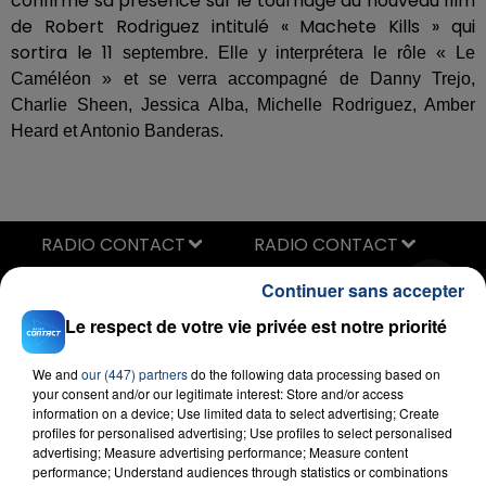
confirmé sa présence sur le tournage du nouveau film
de Robert Rodriguez intitulé « Machete Kills » qui
sortira le 11
septembre. Elle y interprétera le rôle « Le
Caméléon » et se verra accompagné de Danny Trejo,
Charlie Sheen, Jessica Alba, Michelle Rodriguez, Amber
Heard et Antonio Banderas.
RADIO CONTACT
Save Your Tears
Continuer sans accepter
THE WEEKND
Le respect de votre vie privée est notre priorité
We and
our (447) partners
do the following data processing based on
your consent and/or our legitimate interest: Store and/or access
information on a device; Use limited data to select advertising; Create
profiles for personalised advertising; Use profiles to select personalised
advertising; Measure advertising performance; Measure content
performance; Understand audiences through statistics or combinations