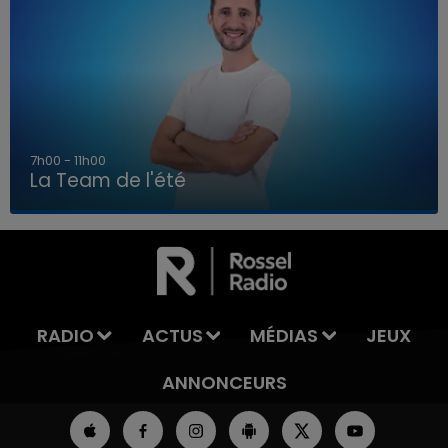
7h00 - 11h00
La Team de l'été
7h00 - 11h00
LA TEAM DE L'ÉTÉ
RADIO
ACTUS
MÉDIAS
JEUX
ANNONCEURS