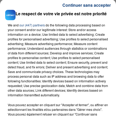
Continuer sans accepter
Le respect de votre vie privée est notre priorité
We and
our (447) partners
do the following data processing based on
your consent and/or our legitimate interest: Store and/or access
information on a device; Use limited data to select advertising; Create
profiles for personalised advertising; Use profiles to select personalised
advertising; Measure advertising performance; Measure content
23 juillet 2026
performance; Understand audiences through statistics or combinations
INCENDIE MORTEL À LENS : UNE FEMME ET
of data from different sources; Develop and improve services; Create
SON BÉBÉ ENTRE LA VIE ET LA...
profiles to personalise content; Use profiles to select personalised
content; Use limited data to select content; Ensure security, prevent and
Un homme s'est immolé par le feu après avoir
detect fraud, and fix errors; Deliver and present advertising and content;
aspergé sa compagne et leur bébé de trois mois
Save and communicate privacy choices. These technologies may
d'un liquide inflammable.
process personal data such as IP address and browsing data to offer
following functionalities: Identify devices based on information actively
requested; Use precise geolocation data; Match and combine data from
other data sources; Link different devices; Identify devices based on
information transmitted automatically.
Vous pouvez accepter en cliquant sur "Accepter et fermer", ou affiner en
sélectionnant les finalités et/ou partenaires dans "Gérer mes choix".
20 juillet 2026
Vous pouvez également refuser en cliquant sur "Continuer sans