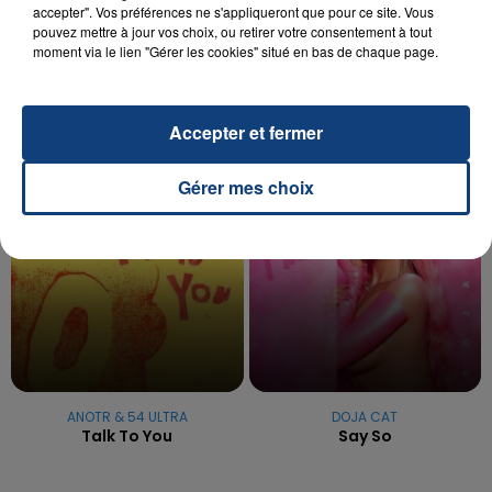
UNE ADOLESCENTE DEVANT SE FAIRE
accepter". Vos préférences ne s'appliqueront que pour ce site. Vous
OPÉRER DE LA CHEVILLE RESSORT DE LA...
pouvez mettre à jour vos choix, ou retirer votre consentement à tout
La famille a porté plainte contre la clinique qui a
moment via le lien "Gérer les cookies" situé en bas de chaque page.
reconnu sa responsabilité et présenté ses
excuses.
TITRES DIFFUSÉS
Accepter et fermer
Gérer mes choix
18h38
18h38
18h31
18h31
ANOTR & 54 ULTRA
DOJA CAT
Talk To You
Say So