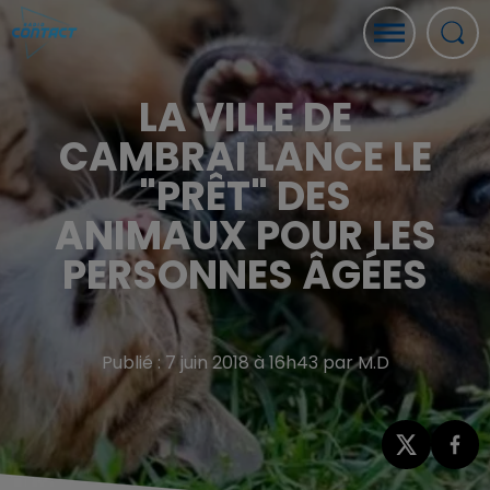
LA VILLE DE
CAMBRAI LANCE LE
"PRÊT" DES
ANIMAUX POUR LES
PERSONNES ÂGÉES
Publié : 7 juin 2018 à 16h43 par M.D