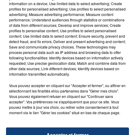
aspergé sa compagne et leur bébé de trois mois
information on a device; Use limited data to select advertising; Create
profiles for personalised advertising; Use profiles to select personalised
d'un liquide inflammable.
advertising; Measure advertising performance; Measure content
performance; Understand audiences through statistics or combinations
of data from different sources; Develop and improve services; Create
profiles to personalise content; Use profiles to select personalised
content; Use limited data to select content; Ensure security, prevent and
detect fraud, and fix errors; Deliver and present advertising and content;
Save and communicate privacy choices. These technologies may
20 juillet 2026
process personal data such as IP address and browsing data to offer
UNE ADOLESCENTE DEVANT SE FAIRE
following functionalities: Identify devices based on information actively
OPÉRER DE LA CHEVILLE RESSORT DE LA...
requested; Use precise geolocation data; Match and combine data from
other data sources; Link different devices; Identify devices based on
La famille a porté plainte contre la clinique qui a
information transmitted automatically.
reconnu sa responsabilité et présenté ses
Vous pouvez accepter en cliquant sur "Accepter et fermer", ou affiner en
excuses.
TITRES DIFFUSÉS
sélectionnant les finalités et/ou partenaires dans "Gérer mes choix".
Vous pouvez également refuser en cliquant sur "Continuer sans
accepter". Vos préférences ne s'appliqueront que pour ce site. Vous
pouvez mettre à jour vos choix, ou retirer votre consentement à tout
17h04
17h04
17h01
17h01
moment via le lien "Gérer les cookies" situé en bas de chaque page.
Accepter et fermer