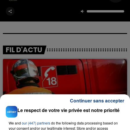
FIL D'ACTU
Continuer sans accepter
23 juillet 2026
Le respect de votre vie privée est notre priorité
INCENDIE MORTEL À LENS : UNE FEMME ET
SON BÉBÉ ENTRE LA VIE ET LA...
We and
our (447) partners
do the following data processing based on
Un homme s'est immolé par le feu après avoir
your consent and/or our legitimate interest: Store and/or access