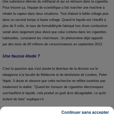
Une substance dérivée du méthanal et qui se retrouve dans la cigarette.
Pour trouver ça, l'équipe de scientifique a fait marcher une machine à
inhaler la vapeur dans deux situations. Tout d'abord à faible voltage puis
dans un second temps à haute voltage. Quand le liquide est chauffé à
plus de 5 volts, le taux de formaldéhyde fabriqué lors d'une combustion
serait alors largement plus élevé que celui contenu dans les cigarettes
habituelles, constatent les chercheurs. Un phénomène déjà rapporté
par des tests de 60 millions de consommateurs
en septembre 2013.
Une fausse étude ?
C'est la question que s'est posée le directeur de la division sur le
tabagisme à la faculté de Médecine et de dentisterie de Londres, Peter
Hajek. Il doute et observe que cette recherche ne reflète toutefois pas
totalement la réalité.
"Quand les fumeurs de cigarettes électroniques
surchauffent le liquide, cela produit un goût âcre désagréable, ce qu'ils
évitent de faire"
explique-t-il.
Continuer sans accepter
Le mieux en fait, c'est complètement d'arrêter de fumer.