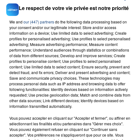
Le respect de votre vie privée est notre priorité
B.B
We and
our (447) partners
do the following data processing based on
your consent and/or our legitimate interest: Store and/or access
information on a device; Use limited data to select advertising; Create
profiles for personalised advertising; Use profiles to select personalised
RADIO CONTACT
advertising; Measure advertising performance; Measure content
performance; Understand audiences through statistics or combinations
Save Me Tonight
of data from different sources; Develop and improve services; Create
JENNIFER LOPEZ & DAVID GUETTA
profiles to personalise content; Use profiles to select personalised
content; Use limited data to select content; Ensure security, prevent and
detect fraud, and fix errors; Deliver and present advertising and content;
Save and communicate privacy choices. These technologies may
process personal data such as IP address and browsing data to offer
following functionalities: Identify devices based on information actively
requested; Use precise geolocation data; Match and combine data from
other data sources; Link different devices; Identify devices based on
information transmitted automatically.
FIL D'ACTU
Vous pouvez accepter en cliquant sur "Accepter et fermer", ou affiner en
sélectionnant les finalités et/ou partenaires dans "Gérer mes choix".
Vous pouvez également refuser en cliquant sur "Continuer sans
accepter". Vos préférences ne s'appliqueront que pour ce site. Vous