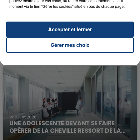
pouvez mettre à jour vos choix, ou retirer votre consentement à tout
moment via le lien "Gérer les cookies" situé en bas de chaque page.
Accepter et fermer
23 juillet 2026
INCENDIE MORTEL À LENS : UNE FEMME ET
Gérer mes choix
SON BÉBÉ ENTRE LA VIE ET LA...
Un homme s'est immolé par le feu après avoir
aspergé sa compagne et leur bébé de trois mois
d'un liquide inflammable.
20 juillet 2026
UNE ADOLESCENTE DEVANT SE FAIRE
OPÉRER DE LA CHEVILLE RESSORT DE LA...
La famille a porté plainte contre la clinique qui a