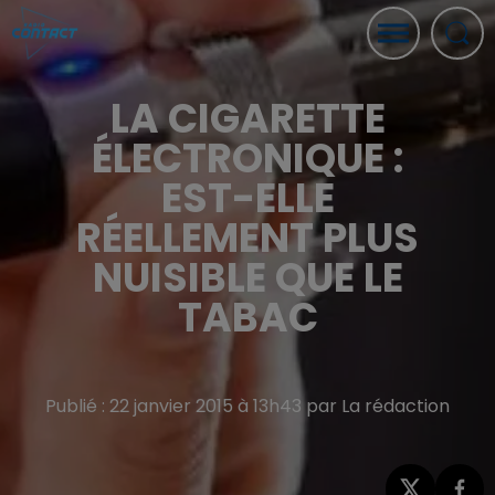
LA CIGARETTE
ÉLECTRONIQUE :
EST-ELLE
RÉELLEMENT PLUS
NUISIBLE QUE LE
TABAC
Publié : 22 janvier 2015 à 13h43 par La rédaction