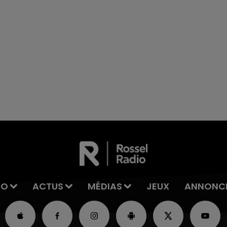
excuses.
7h00 - 11h00
La Team de l'été
IO
ACTUS
MÉDIAS
JEUX
ANNONC