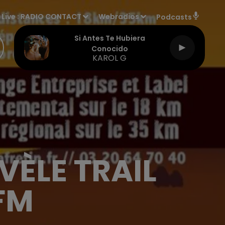
Live :
RADIO CONTACT
Webradios
Podcasts
Si Antes Te Hubiera
Conocido
KAROL G
VÈLE TRAIL
FM