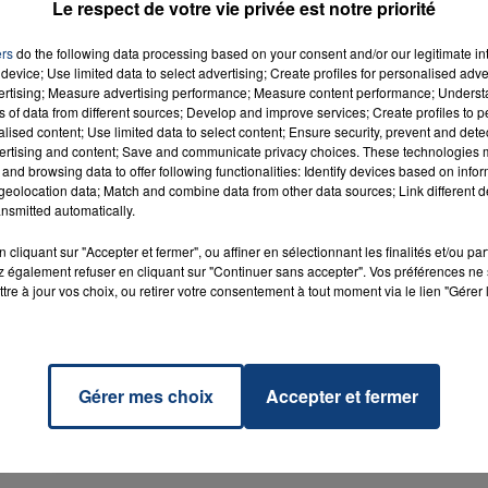
Le respect de votre vie privée est notre priorité
L G
ers
do the following data processing based on your consent and/or our legitimate int
device; Use limited data to select advertising; Create profiles for personalised adver
vertising; Measure advertising performance; Measure content performance; Unders
ns of data from different sources; Develop and improve services; Create profiles to 
alised content; Use limited data to select content; Ensure security, prevent and detect
ertising and content; Save and communicate privacy choices. These technologies
and browsing data to offer following functionalities: Identify devices based on infor
eolocation data; Match and combine data from other data sources; Link different de
nsmitted automatically.
cliquant sur "Accepter et fermer", ou affiner en sélectionnant les finalités et/ou pa
 également refuser en cliquant sur "Continuer sans accepter". Vos préférences ne 
tre à jour vos choix, ou retirer votre consentement à tout moment via le lien "Gérer 
20 juillet 2026
Gérer mes choix
Accepter et fermer
UNE ADOLESCENTE DEVANT SE FAIRE
OPÉRER DE LA CHEVILLE RESSORT DE LA...
La famille a porté plainte contre la clinique qui a
reconnu sa responsabilité et présenté ses