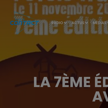
RADIO
ACTUS
MÉDIAS
LA 7ÈME É
A