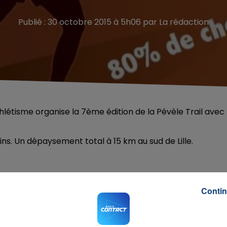
Publié : 30 octobre 2015 à 5h06 par La rédaction
hlétisme organise la 7ème édition de la Pévèle Trail avec
s. Un dépaysement total à 15 km au sud de Lille.
Contin
s Te
era
RADIO CONTACT
ido