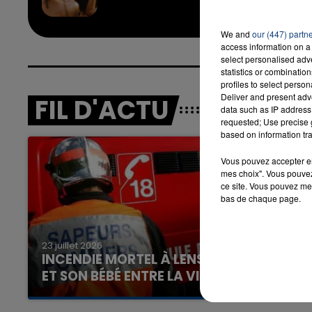
KARO
We and
our (447) partn
access information on a 
select personalised ad
statistics or combinatio
profiles to select person
Deliver and present adv
FIL D'ACTU
data such as IP address 
requested; Use precise g
based on information tra
Vous pouvez accepter en 
mes choix". Vous pouvez
ce site. Vous pouvez met
bas de chaque page.
23 juillet 2026
INCENDIE MORTEL À LENS : UNE FEMME
ET SON BÉBÉ ENTRE LA VIE ET LA...
Un homme s'est immolé par le feu après avoir
aspergé sa compagne et leur bébé de trois