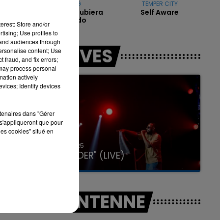
KAROL G
TEMPER CITY
Si Antes Te Hubiera
Self Aware
Conocido
erest: Store and/or
tising; Use profiles to
tand audiences through
7h00 - 11h00
LES LIVES
personalise content; Use
LA TEAM DE L'ÉTÉ
 fraud, and fix errors;
 may process personal
mation actively
vices; Identify devices
rtenaires dans "Gérer
s'appliqueront que pour
les cookies" situé en
31 janvier 2025
GIMS "SPIDER" (LIVE)
A L'ANTENNE