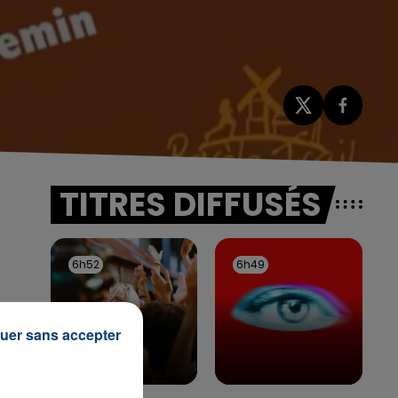
TITRES DIFFUSÉS
6h52
6h52
6h49
6h49
uer sans accepter