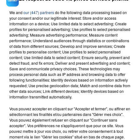
We and
our (447) partners
do the following data processing based on
your consent and/or our legitimate interest: Store and/or access
23 juillet 2026
information on a device; Use limited data to select advertising; Create
INCENDIE MORTEL À LENS : UNE FEMME ET
profiles for personalised advertising; Use profiles to select personalised
SON BÉBÉ ENTRE LA VIE ET LA...
advertising; Measure advertising performance; Measure content
performance; Understand audiences through statistics or combinations
Un homme s'est immolé par le feu après avoir
of data from different sources; Develop and improve services; Create
aspergé sa compagne et leur bébé de trois mois
profiles to personalise content; Use profiles to select personalised
d'un liquide inflammable.
content; Use limited data to select content; Ensure security, prevent and
detect fraud, and fix errors; Deliver and present advertising and content;
Save and communicate privacy choices. These technologies may
process personal data such as IP address and browsing data to offer
following functionalities: Identify devices based on information actively
requested; Use precise geolocation data; Match and combine data from
other data sources; Link different devices; Identify devices based on
information transmitted automatically.
20 juillet 2026
UNE ADOLESCENTE DEVANT SE FAIRE
Vous pouvez accepter en cliquant sur "Accepter et fermer", ou affiner en
OPÉRER DE LA CHEVILLE RESSORT DE LA...
sélectionnant les finalités et/ou partenaires dans "Gérer mes choix".
La famille a porté plainte contre la clinique qui a
Vous pouvez également refuser en cliquant sur "Continuer sans
accepter". Vos préférences ne s'appliqueront que pour ce site. Vous
reconnu sa responsabilité et présenté ses
pouvez mettre à jour vos choix, ou retirer votre consentement à tout
excuses.
moment via le lien "Gérer les cookies" situé en bas de chaque page.
TITRES DIFFUSÉS