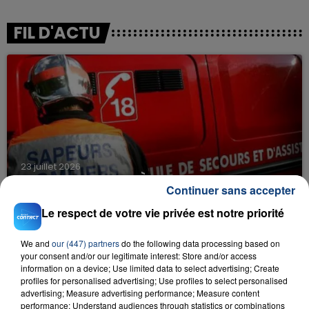
FIL D'ACTU
23 juillet 2026
INCENDIE MORTEL À LENS : UNE FEMME ET
Continuer sans accepter
SON BÉBÉ ENTRE LA VIE ET LA...
Le respect de votre vie privée est notre priorité
Un homme s'est immolé par le feu après avoir
aspergé sa compagne et leur bébé de trois mois
We and
our (447) partners
do the following data processing based on
d'un liquide inflammable.
your consent and/or our legitimate interest: Store and/or access
information on a device; Use limited data to select advertising; Create
profiles for personalised advertising; Use profiles to select personalised
advertising; Measure advertising performance; Measure content
performance; Understand audiences through statistics or combinations