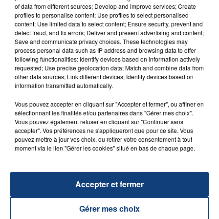
of data from different sources; Develop and improve services; Create
profiles to personalise content; Use profiles to select personalised
20 juillet 2026
content; Use limited data to select content; Ensure security, prevent and
UNE ADOLESCENTE DEVANT SE FAIRE
detect fraud, and fix errors; Deliver and present advertising and content;
OPÉRER DE LA CHEVILLE RESSORT DE LA...
Save and communicate privacy choices. These technologies may
process personal data such as IP address and browsing data to offer
La famille a porté plainte contre la clinique qui a
following functionalities: Identify devices based on information actively
reconnu sa responsabilité et présenté ses
requested; Use precise geolocation data; Match and combine data from
other data sources; Link different devices; Identify devices based on
excuses.
TITRES DIFFUSÉS
information transmitted automatically.
Vous pouvez accepter en cliquant sur "Accepter et fermer", ou affiner en
sélectionnant les finalités et/ou partenaires dans "Gérer mes choix".
22h15
22h15
22h12
22h12
Vous pouvez également refuser en cliquant sur "Continuer sans
accepter". Vos préférences ne s'appliqueront que pour ce site. Vous
pouvez mettre à jour vos choix, ou retirer votre consentement à tout
moment via le lien "Gérer les cookies" situé en bas de chaque page.
Accepter et fermer
Gérer mes choix
RIHANNA FEAT. CALVIN HARRIS
SAÏN SUPA CREW