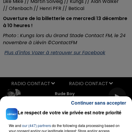
Like Mike // Martin Solveig // Kungs // Alan Walker
// Ofenbach // Henri PFR // Betical
Ouverture de la billetterie ce mercredi 13 décembre
à 10 heures !
Photo : Kungs lors du Grand Stade Contact FM, le 24
novembre à Liévin ©ContactFM
Plus d'infos Vozer à retrouver sur Facebook
RADIO CONTACT
Rude Boy
RIHANNA
Continuer sans accepter
Le respect de votre vie privée est notre priorité
We and
our (447) partners
do the following data processing based on
your consent and/or our legitimate interest: Store and/or access