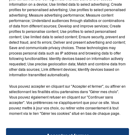
information on a device; Use limited data to select advertising; Create
profiles for personalised advertising; Use profiles to select personalised
advertising; Measure advertising performance; Measure content
FIL D'ACTU
performance; Understand audiences through statistics or combinations
of data from different sources; Develop and improve services; Create
profiles to personalise content; Use profiles to select personalised
content; Use limited data to select content; Ensure security, prevent and
detect fraud, and fix errors; Deliver and present advertising and content;
Save and communicate privacy choices. These technologies may
process personal data such as IP address and browsing data to offer
following functionalities: Identify devices based on information actively
requested; Use precise geolocation data; Match and combine data from
other data sources; Link different devices; Identify devices based on
information transmitted automatically.
23 juillet 2026
INCENDIE MORTEL À LENS : UNE FEMME ET
Vous pouvez accepter en cliquant sur "Accepter et fermer", ou affiner en
sélectionnant les finalités et/ou partenaires dans "Gérer mes choix".
SON BÉBÉ ENTRE LA VIE ET LA...
Vous pouvez également refuser en cliquant sur "Continuer sans
Un homme s'est immolé par le feu après avoir
accepter". Vos préférences ne s'appliqueront que pour ce site. Vous
aspergé sa compagne et leur bébé de trois mois
pouvez mettre à jour vos choix, ou retirer votre consentement à tout
moment via le lien "Gérer les cookies" situé en bas de chaque page.
d'un liquide inflammable.