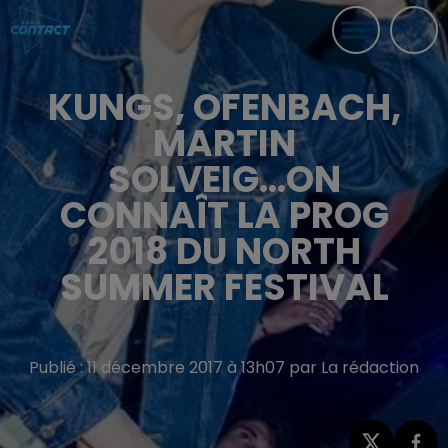
KUNGS, OFENBACH,
MARTIN
SOLVEIG...ON
CONNAÎT LA PROG
2018 DU NORTH
SUMMER FESTIVAL
Publié : 11 décembre 2017 à 13h07 par La rédaction