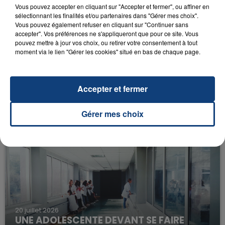
Vous pouvez accepter en cliquant sur "Accepter et fermer", ou affiner en
sélectionnant les finalités et/ou partenaires dans "Gérer mes choix".
Vous pouvez également refuser en cliquant sur "Continuer sans
accepter". Vos préférences ne s'appliqueront que pour ce site. Vous
pouvez mettre à jour vos choix, ou retirer votre consentement à tout
moment via le lien "Gérer les cookies" situé en bas de chaque page.
23 juillet 2026
Accepter et fermer
INCENDIE MORTEL À LENS : UNE FEMME ET
SON BÉBÉ ENTRE LA VIE ET LA...
Gérer mes choix
Un homme s'est immolé par le feu après avoir
aspergé sa compagne et leur bébé de trois mois
d'un liquide inflammable.
20 juillet 2026
UNE ADOLESCENTE DEVANT SE FAIRE