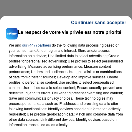
Continuer sans accepter
Le respect de votre vie privée est notre priorité
We and
our (447) partners
do the following data processing based on
your consent and/or our legitimate interest: Store and/or access
RADIO CONTACT
information on a device; Use limited data to select advertising; Create
profiles for personalised advertising; Use profiles to select personalised
Shivers
advertising; Measure advertising performance; Measure content
ED SHEERAN
performance; Understand audiences through statistics or combinations
of data from different sources; Develop and improve services; Create
profiles to personalise content; Use profiles to select personalised
content; Use limited data to select content; Ensure security, prevent and
detect fraud, and fix errors; Deliver and present advertising and content;
Save and communicate privacy choices. These technologies may
process personal data such as IP address and browsing data to offer
following functionalities: Identify devices based on information actively
requested; Use precise geolocation data; Match and combine data from
other data sources; Link different devices; Identify devices based on
FIL D'ACTU
information transmitted automatically.