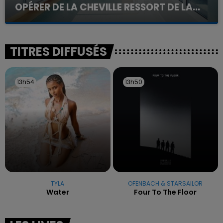
OPÉRER DE LA CHEVILLE RESSORT DE LA...
La famille a porté plainte contre la clinique qui a
reconnu sa responsabilité et présenté ses
excuses.
TITRES DIFFUSÉS
13h54
13h54
13h50
13h50
TYLA
OFENBACH & STARSAILOR
Water
Four To The Floor