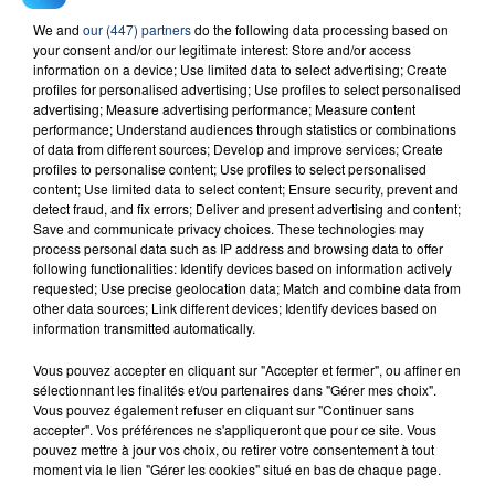
We and
our (447) partners
do the following data processing based on
23 juillet 2026
your consent and/or our legitimate interest: Store and/or access
INCENDIE MORTEL À LENS : UNE FEMME ET
information on a device; Use limited data to select advertising; Create
SON BÉBÉ ENTRE LA VIE ET LA...
profiles for personalised advertising; Use profiles to select personalised
advertising; Measure advertising performance; Measure content
Un homme s'est immolé par le feu après avoir
performance; Understand audiences through statistics or combinations
aspergé sa compagne et leur bébé de trois mois
of data from different sources; Develop and improve services; Create
d'un liquide inflammable.
profiles to personalise content; Use profiles to select personalised
content; Use limited data to select content; Ensure security, prevent and
detect fraud, and fix errors; Deliver and present advertising and content;
Save and communicate privacy choices. These technologies may
process personal data such as IP address and browsing data to offer
following functionalities: Identify devices based on information actively
requested; Use precise geolocation data; Match and combine data from
other data sources; Link different devices; Identify devices based on
20 juillet 2026
information transmitted automatically.
UNE ADOLESCENTE DEVANT SE FAIRE
OPÉRER DE LA CHEVILLE RESSORT DE LA...
Vous pouvez accepter en cliquant sur "Accepter et fermer", ou affiner en
sélectionnant les finalités et/ou partenaires dans "Gérer mes choix".
La famille a porté plainte contre la clinique qui a
Vous pouvez également refuser en cliquant sur "Continuer sans
reconnu sa responsabilité et présenté ses
accepter". Vos préférences ne s'appliqueront que pour ce site. Vous
excuses.
pouvez mettre à jour vos choix, ou retirer votre consentement à tout
TITRES DIFFUSÉS
moment via le lien "Gérer les cookies" situé en bas de chaque page.