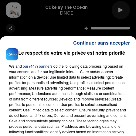
Cake By The Ocean
DNCE
Continuer sans accepter
Le respect de votre vie privée est notre priorité
FIL D'ACTU
We and
our (447) partners
do the following data processing based on
your consent and/or our legitimate interest: Store and/or access
information on a device; Use limited data to select advertising; Create
profiles for personalised advertising; Use profiles to select personalised
advertising; Measure advertising performance; Measure content
performance; Understand audiences through statistics or combinations
of data from different sources; Develop and improve services; Create
profiles to personalise content; Use profiles to select personalised
content; Use limited data to select content; Ensure security, prevent and
detect fraud, and fix errors; Deliver and present advertising and content;
Save and communicate privacy choices. These technologies may
process personal data such as IP address and browsing data to offer
23 juillet 2026
following functionalities: Identify devices based on information actively
INCENDIE MORTEL À LENS : UNE FEMME ET