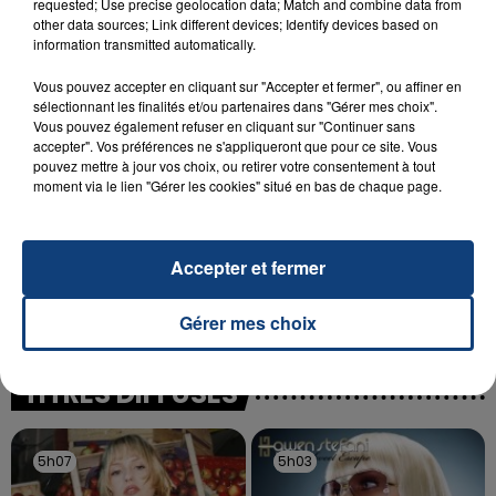
requested; Use precise geolocation data; Match and combine data from
SON BÉBÉ ENTRE LA VIE ET LA...
other data sources; Link different devices; Identify devices based on
Un homme s'est immolé par le feu après avoir
information transmitted automatically.
aspergé sa compagne et leur bébé de trois mois
Vous pouvez accepter en cliquant sur "Accepter et fermer", ou affiner en
d'un liquide inflammable.
sélectionnant les finalités et/ou partenaires dans "Gérer mes choix".
Vous pouvez également refuser en cliquant sur "Continuer sans
accepter". Vos préférences ne s'appliqueront que pour ce site. Vous
pouvez mettre à jour vos choix, ou retirer votre consentement à tout
moment via le lien "Gérer les cookies" situé en bas de chaque page.
20 juillet 2026
UNE ADOLESCENTE DEVANT SE FAIRE
Accepter et fermer
OPÉRER DE LA CHEVILLE RESSORT DE LA...
La famille a porté plainte contre la clinique qui a
Gérer mes choix
reconnu sa responsabilité et présenté ses
excuses.
TITRES DIFFUSÉS
5h07
5h07
5h03
5h03