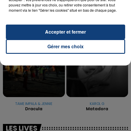
pouvez mettre à jour vos choix, ou retirer votre consentement à tout
La famille a porté plainte contre la clinique qui a
moment via le lien "Gérer les cookies" situé en bas de chaque page.
reconnu sa responsabilité et présenté ses
excuses.
TITRES DIFFUSÉS
Accepter et fermer
5h00
5h00
4h57
4h57
Gérer mes choix
TAME IMPALA & JENNIE
KAROL G
Dracula
Matadora
LES LIVES