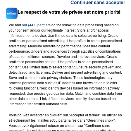
Continuer sans accepter
Le respect de votre vie privée est notre priorité
We and
our (447) partners
do the following data processing based on
your consent and/or our legitimate interest: Store and/or access
information on a device; Use limited data to select advertising; Create
profiles for personalised advertising; Use profiles to select personalised
23 juillet 2026
advertising; Measure advertising performance; Measure content
INCENDIE MORTEL À LENS : UNE FEMME ET
performance; Understand audiences through statistics or combinations
of data from different sources; Develop and improve services; Create
SON BÉBÉ ENTRE LA VIE ET LA...
profiles to personalise content; Use profiles to select personalised
Un homme s'est immolé par le feu après avoir
content; Use limited data to select content; Ensure security, prevent and
aspergé sa compagne et leur bébé de trois mois
detect fraud, and fix errors; Deliver and present advertising and content;
Save and communicate privacy choices. These technologies may
d'un liquide inflammable.
process personal data such as IP address and browsing data to offer
following functionalities: Identify devices based on information actively
requested; Use precise geolocation data; Match and combine data from
other data sources; Link different devices; Identify devices based on
information transmitted automatically.
Vous pouvez accepter en cliquant sur "Accepter et fermer", ou affiner en
20 juillet 2026
sélectionnant les finalités et/ou partenaires dans "Gérer mes choix".
UNE ADOLESCENTE DEVANT SE FAIRE
Vous pouvez également refuser en cliquant sur "Continuer sans
OPÉRER DE LA CHEVILLE RESSORT DE LA...
accepter". Vos préférences ne s'appliqueront que pour ce site. Vous