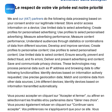
Le respect de votre vie privée est notre priorité
We and
our (447) partners
do the following data processing based on
your consent and/or our legitimate interest: Store and/or access
information on a device; Use limited data to select advertising; Create
profiles for personalised advertising; Use profiles to select personalised
23 juillet 2026
advertising; Measure advertising performance; Measure content
INCENDIE MORTEL À LENS : UNE FEMME ET
performance; Understand audiences through statistics or combinations
SON BÉBÉ ENTRE LA VIE ET LA...
of data from different sources; Develop and improve services; Create
Un homme s'est immolé par le feu après avoir
profiles to personalise content; Use profiles to select personalised
content; Use limited data to select content; Ensure security, prevent and
aspergé sa compagne et leur bébé de trois mois
detect fraud, and fix errors; Deliver and present advertising and content;
d'un liquide inflammable.
Save and communicate privacy choices. These technologies may
process personal data such as IP address and browsing data to offer
following functionalities: Identify devices based on information actively
requested; Use precise geolocation data; Match and combine data from
other data sources; Link different devices; Identify devices based on
information transmitted automatically.
20 juillet 2026
Vous pouvez accepter en cliquant sur "Accepter et fermer", ou affiner en
UNE ADOLESCENTE DEVANT SE FAIRE
sélectionnant les finalités et/ou partenaires dans "Gérer mes choix".
Vous pouvez également refuser en cliquant sur "Continuer sans
OPÉRER DE LA CHEVILLE RESSORT DE LA...
accepter". Vos préférences ne s'appliqueront que pour ce site. Vous