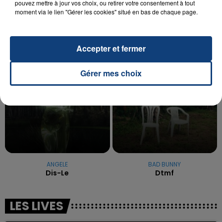
La famille a porté plainte contre la clinique qui a
pouvez mettre à jour vos choix, ou retirer votre consentement à tout
moment via le lien "Gérer les cookies" situé en bas de chaque page.
reconnu sa responsabilité et présenté ses
excuses.
TITRES DIFFUSÉS
Accepter et fermer
5h25
5h25
5h23
5h23
Gérer mes choix
ANGELE
BAD BUNNY
Dis-Le
Dtmf
LES LIVES