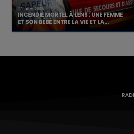
23 juillet 2026
INCENDIE MORTEL À LENS : UNE FEMME
ET SON BÉBÉ ENTRE LA VIE ET LA...
Un homme s'est immolé par le feu après avoir
aspergé sa compagne et leur bébé de trois
mois d'un liquide inflammable.
RAD