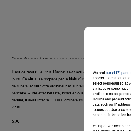
7h00 - 12h00
LA TEAM DU WEEK-END
Capture d'écran de la vidéo à caractère pornographique qui avait circulé sur Facebo
Il est de retour. Le virus Magnet sévit actuellement sur le réseau soci
We and
our (447) partn
access information on a 
jours. Ce virus se propage par le biais d'une vidéo à caractère pornog
select personalised ad
de s'installer sur votre ordinateur et surveiller ainsi clavier et souri
statistics or combinatio
bancaire. Autre effet néfaste, lorsque vous visionnez la vidéo porteu
profiles to select person
Deliver and present adv
dernier, il avait infecté 110 000 ordinateurs en seulement deux jours. 
data such as IP address 
virus.
requested; Use precise g
based on information tra
S.A.
Vous pouvez accepter en 
mes choix". Vous pouvez