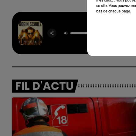
ce site. Vous pouvez met
bas de chaque page.
Sug
ROBIN S
7h00 - 12h00
nd
La Team du Week-end
FIL D'ACTU