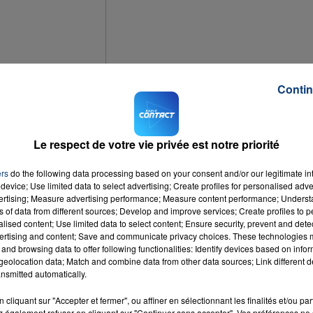
16h00 - 20h00
LA TEAM DU WEEK-END
Contin
ok en février 2015
Le respect de votre vie privée est notre priorité
al. Des utilisateurs belges et espagnols en ont été victimes ces derniers
ers
do the following data processing based on your consent and/or our legitimate int
device; Use limited data to select advertising; Create profiles for personalised adver
raphique qui circule sur Facebook. Visionner la vidéo permet au logiciel espio
vertising; Measure advertising performance; Measure content performance; Unders
s pour récupérer des informations personnelles, notamment votre numéro de carte
ns of data from different sources; Develop and improve services; Create profiles to 
se du virus, Magnet la partage automatiquement avec tous vos amis. En février
alised content; Use limited data to select content; Ensure security, prevent and detect
ertising and content; Save and communicate privacy choices. These technologies
A l'heure actuelle, il n'existe aucun moyen de se protéger efficacement de ce
and browsing data to offer following functionalities: Identify devices based on infor
eolocation data; Match and combine data from other data sources; Link different de
nsmitted automatically.
cliquant sur "Accepter et fermer", ou affiner en sélectionnant les finalités et/ou pa
 également refuser en cliquant sur "Continuer sans accepter". Vos préférences ne 