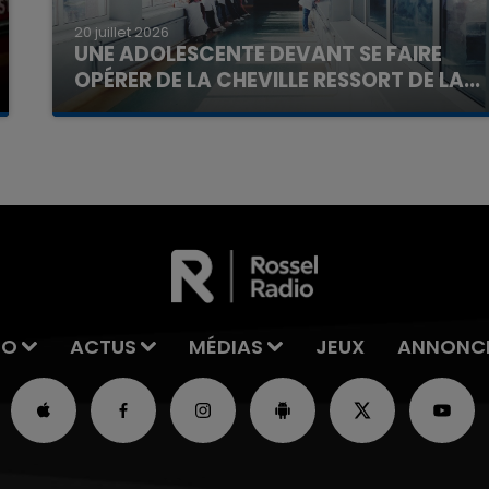
20 juillet 2026
UNE ADOLESCENTE DEVANT SE FAIRE
OPÉRER DE LA CHEVILLE RESSORT DE LA...
La famille a porté plainte contre la clinique qui a
reconnu sa responsabilité et présenté ses
excuses.
IO
ACTUS
MÉDIAS
JEUX
ANNONC