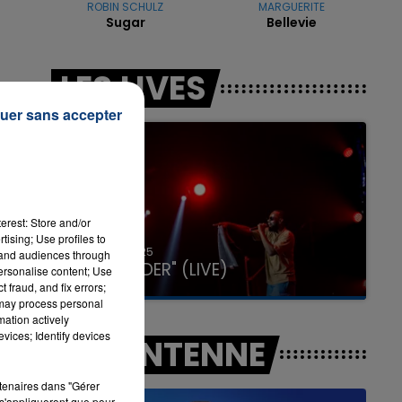
ROBIN SCHULZ
MARGUERITE
Sugar
Bellevie
7h00 - 12h00
LES LIVES
LA TEAM DU WEEK-END
uer sans accepter
erest: Store and/or
tising; Use profiles to
n
31 janvier 2025
tand audiences through
GIMS "SPIDER" (LIVE)
personalise content; Use
 fraud, and fix errors;
 may process personal
mation actively
vices; Identify devices
A L'ANTENNE
rtenaires dans "Gérer
s'appliqueront que pour