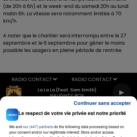
(de 20h à 6h) et le week-end du samedi 20h au lundi
matin 6h. La vitesse sera notamment limitée à 70
km/h.
A noter que le chantier sera interrompu entre le 27
septembre et le 6 septembre pour gêner le moins
possible les usagers en pleine période de rentrée.
RADIO CONTACT
La La La (feat. Sam Smith)
NAUGHTY BOY
Continuer sans accepter
Le respect de votre vie privée est notre priorité
We and
our (447) partners
do the following data processing based on
your consent and/or our legitimate interest: Store and/or access