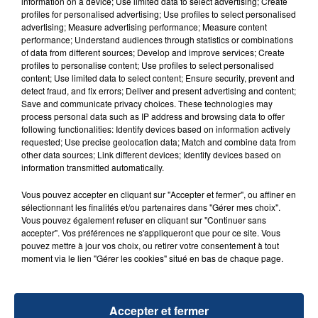
information on a device; Use limited data to select advertising; Create
profiles for personalised advertising; Use profiles to select personalised
advertising; Measure advertising performance; Measure content
FIL D'ACTU
performance; Understand audiences through statistics or combinations
of data from different sources; Develop and improve services; Create
profiles to personalise content; Use profiles to select personalised
content; Use limited data to select content; Ensure security, prevent and
detect fraud, and fix errors; Deliver and present advertising and content;
Save and communicate privacy choices. These technologies may
process personal data such as IP address and browsing data to offer
following functionalities: Identify devices based on information actively
requested; Use precise geolocation data; Match and combine data from
other data sources; Link different devices; Identify devices based on
information transmitted automatically.
23 juillet 2026
INCENDIE MORTEL À LENS : UNE FEMME ET
Vous pouvez accepter en cliquant sur "Accepter et fermer", ou affiner en
SON BÉBÉ ENTRE LA VIE ET LA...
sélectionnant les finalités et/ou partenaires dans "Gérer mes choix".
Un homme s'est immolé par le feu après avoir
Vous pouvez également refuser en cliquant sur "Continuer sans
accepter". Vos préférences ne s'appliqueront que pour ce site. Vous
aspergé sa compagne et leur bébé de trois mois
pouvez mettre à jour vos choix, ou retirer votre consentement à tout
d'un liquide inflammable.
moment via le lien "Gérer les cookies" situé en bas de chaque page.
Accepter et fermer