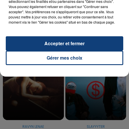
sélectionnant les finalités et/ou partenaires dans "Gérer mes choix".
Vous pouvez également refuser en cliquant sur "Continuer sans
20 juillet 2026
accepter". Vos préférences ne s'appliqueront que pour ce site. Vous
UNE ADOLESCENTE DEVANT SE FAIRE
pouvez mettre à jour vos choix, ou retirer votre consentement à tout
moment via le lien "Gérer les cookies" situé en bas de chaque page.
OPÉRER DE LA CHEVILLE RESSORT DE LA...
La famille a porté plainte contre la clinique qui a
reconnu sa responsabilité et présenté ses
Accepter et fermer
excuses.
TITRES DIFFUSÉS
Gérer mes choix
9h48
9h48
9h44
9h44
RAVYN LENAE
SLAYYYTER