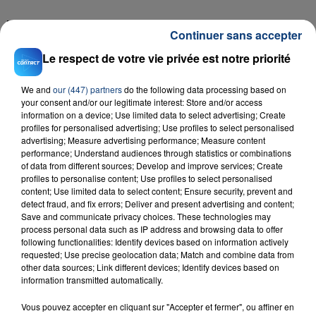
FIL D'ACTU
Continuer sans accepter
Le respect de votre vie privée est notre priorité
We and
our (447) partners
do the following data processing based on
your consent and/or our legitimate interest: Store and/or access
information on a device; Use limited data to select advertising; Create
profiles for personalised advertising; Use profiles to select personalised
advertising; Measure advertising performance; Measure content
performance; Understand audiences through statistics or combinations
of data from different sources; Develop and improve services; Create
23 juillet 2026
profiles to personalise content; Use profiles to select personalised
INCENDIE MORTEL À LENS : UNE FEMME ET
content; Use limited data to select content; Ensure security, prevent and
SON BÉBÉ ENTRE LA VIE ET LA...
detect fraud, and fix errors; Deliver and present advertising and content;
Un homme s'est immolé par le feu après avoir
Save and communicate privacy choices. These technologies may
process personal data such as IP address and browsing data to offer
aspergé sa compagne et leur bébé de trois mois
following functionalities: Identify devices based on information actively
d'un liquide inflammable.
requested; Use precise geolocation data; Match and combine data from
other data sources; Link different devices; Identify devices based on
information transmitted automatically.
Vous pouvez accepter en cliquant sur "Accepter et fermer", ou affiner en