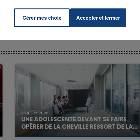
TO
Gérer mes choix
Accepter et fermer
20 juillet 2026
UNE ADOLESCENTE DEVANT SE FAIRE
OPÉRER DE LA CHEVILLE RESSORT DE LA...
La famille a porté plainte contre la clinique qui a