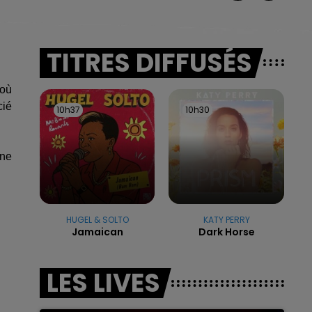
TITRES DIFFUSÉS
 où
cié
10h37
10h37
10h30
10h30
nne
HUGEL & SOLTO
KATY PERRY
Jamaican
Dark Horse
LES LIVES