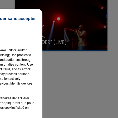
uer sans accepter
31 janvier 2025
GIMS "SPIDER" (LIVE)
erest: Store and/or
tising; Use profiles to
tand audiences through
personalise content; Use
 fraud, and fix errors;
 may process personal
mation actively
vices; Identify devices
rtenaires dans "Gérer
s'appliqueront que pour
les cookies" situé en