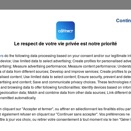
Contin
Le respect de votre vie privée est notre priorité
ers
do the following data processing based on your consent and/or our legitimate int
device; Use limited data to select advertising; Create profiles for personalised adver
vertising; Measure advertising performance; Measure content performance; Unders
ns of data from different sources; Develop and improve services; Create profiles to 
alised content; Use limited data to select content; Ensure security, prevent and detect
ertising and content; Save and communicate privacy choices. These technologies
and browsing data to offer following functionalities: Identify devices based on infor
eolocation data; Match and combine data from other data sources; Link different de
nsmitted automatically.
cliquant sur "Accepter et fermer", ou affiner en sélectionnant les finalités et/ou pa
 également refuser en cliquant sur "Continuer sans accepter". Vos préférences ne 
tre à jour vos choix, ou retirer votre consentement à tout moment via le lien "Gérer 
can
RADIO CONTACT
L &