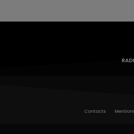
aspergé sa compagne et leur bébé de trois
mois d'un liquide inflammable.
RAD
Contacts
Mention