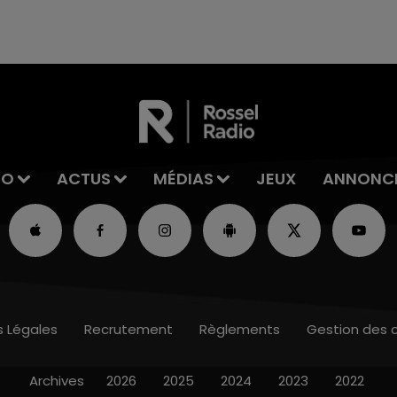
reconnu sa responsabilité et présenté ses
excuses.
IO
ACTUS
MÉDIAS
JEUX
ANNONC
s Légales
Recrutement
Règlements
Gestion des 
Archives
2026
2025
2024
2023
2022