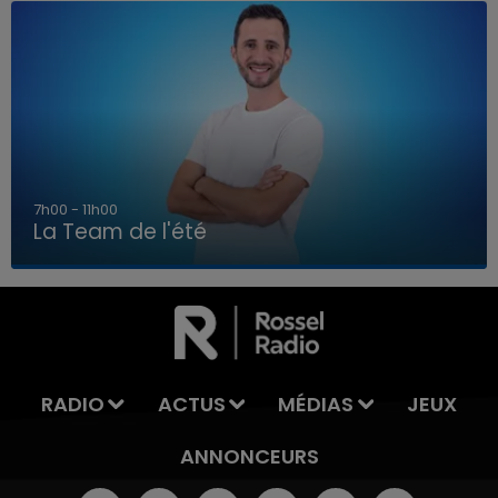
7h00 - 11h00
La Team de l'été
7h00 - 11h00
LA TEAM DE L'ÉTÉ
RADIO
ACTUS
MÉDIAS
JEUX
ANNONCEURS