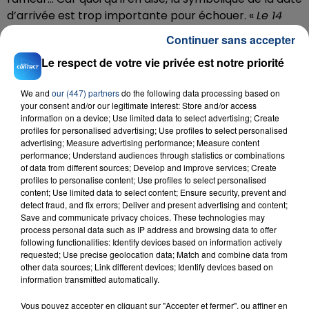
d’arrivée est trop importante pour échouer. «
Le 14
septembre, c’est le jour de mon anniversaire, de mes
Continuer sans accepter
23 ans
», lâche-t-il au détour de la conversation.
Le respect de votre vie privée est notre priorité
«
T’inquiètes, j’aurai plein de cadeaux
», rigole-t-il.
C’est tout ce qu’on lui souhaite, car une nouvelle fois
We and
our (447) partners
do the following data processing based on
21 000 internautes seront au rendez-vous ce jour-là.
your consent and/or our legitimate interest: Store and/or access
Pour le pire comme pour le meilleur.
information on a device; Use limited data to select advertising; Create
profiles for personalised advertising; Use profiles to select personalised
Rendez-vous le 1er septembre, à 11 heures à la gare
advertising; Measure advertising performance; Measure content
d’Arras, pour accompagner Mehdi. Vous pouvez
performance; Understand audiences through statistics or combinations
of data from different sources; Develop and improve services; Create
vous signaler
en complétant ce formulaire
.
profiles to personalise content; Use profiles to select personalised
content; Use limited data to select content; Ensure security, prevent and
detect fraud, and fix errors; Deliver and present advertising and content;
Save and communicate privacy choices. These technologies may
process personal data such as IP address and browsing data to offer
following functionalities: Identify devices based on information actively
requested; Use precise geolocation data; Match and combine data from
other data sources; Link different devices; Identify devices based on
information transmitted automatically.
Vous pouvez accepter en cliquant sur "Accepter et fermer", ou affiner en