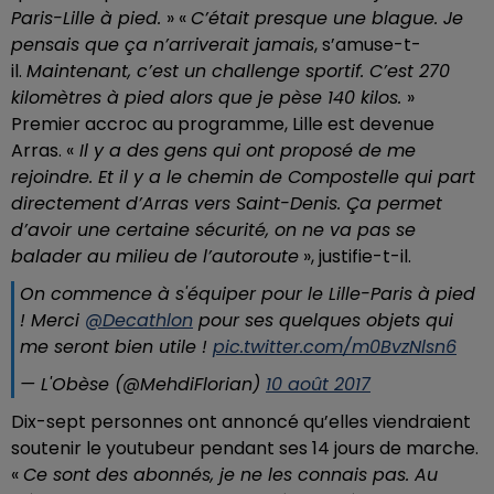
Paris-Lille à pied.
» «
C’était presque une blague. Je
pensais que ça n’arriverait jamais
, s’amuse-t-
il.
Maintenant, c’est un challenge sportif. C’est 270
kilomètres à pied alors que je pèse 140 kilos.
»
Premier accroc au programme, Lille est devenue
Arras. «
Il y a des gens qui ont proposé de me
rejoindre. Et il y a le chemin de Compostelle qui part
directement d’Arras vers Saint-Denis. Ça permet
d’avoir une certaine sécurité, on ne va pas se
balader au milieu de l’autoroute
», justifie-t-il.
On commence à s'équiper pour le Lille-Paris à pied
! Merci
@Decathlon
pour ses quelques objets qui
me seront bien utile !
pic.twitter.com/m0BvzNlsn6
— L'Obèse (@MehdiFlorian)
10 août 2017
Dix-sept personnes ont annoncé qu’elles viendraient
soutenir le youtubeur pendant ses 14 jours de marche.
«
Ce sont des abonnés, je ne les connais pas. Au