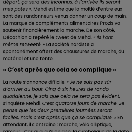
départ, ça sera des inconnus, à l’arrivée ils seront
mes potes
». Mehdi estime que la moitié d’entre eux
sont des randonneurs venus donner un coup de main.
La marque de compléments alimentaires Prozis va
soutenir financièrement la marche. De son côté,
Décathlon a repéré le tweet de Mehdi. «
Ils l’ont
même retweeté.
» La société nordiste a
spontanément offert des chaussures de marche, du
matériel et une tente.
« C’est après que cela se complique »
La route s’annonce difficile. «
J
e
ne suis pas sûr
d’arriver au bout. Cinq à six heures de rando
quotidienne, je sais que cela ne sera pas évident,
s
’inquiète Mehdi
. C’est quatorze jours de marche. Je
pense que les deux premières journées seront
faciles, mais c’est après que ça se complique.
» En
attendant, il s’entraîne : marche, vélo elliptique,
rameur… Car quoi qu’il en dise, la symbolique de la date