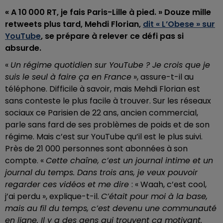
« A 10 000 RT, je fais Paris-Lille à pied. » Douze mille
retweets plus tard, Mehdi Florian,
dit « L’Obese » sur
YouTube
, se prépare à relever ce défi pas si
absurde.
«
Un régime quotidien sur YouTube ? Je crois que je
suis le seul à faire ça en France
», assure-t-il au
téléphone. Difficile à savoir, mais Mehdi Florian est
sans conteste le plus facile à trouver. Sur les réseaux
sociaux ce Parisien de 22 ans, ancien commercial,
parle sans fard de ses problèmes de poids et de son
régime. Mais c’est sur YouTube qu’il est le plus suivi.
Près de 21 000 personnes sont abonnées à son
compte. «
Cette chaîne, c’est un journal intime et un
journal du temps. Dans trois ans, je veux pouvoir
regarder ces vidéos et me dire
: « Waah, c’est cool,
j’ai perdu », explique-t-il.
C’était pour moi à la base,
mais au fil du temps, c’est devenu une communauté
en ligne. Il y a des gens qui trouvent ça motivant.