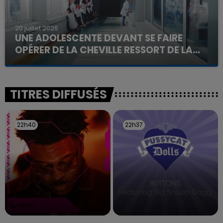
20 juillet 2026
UNE ADOLESCENTE DEVANT SE FAIRE
OPÉRER DE LA CHEVILLE RESSORT DE LA...
La famille a porté plainte contre la clinique qui a
reconnu sa responsabilité et présenté ses
excuses.
TITRES DIFFUSÉS
22h40
22h40
22h37
22h37