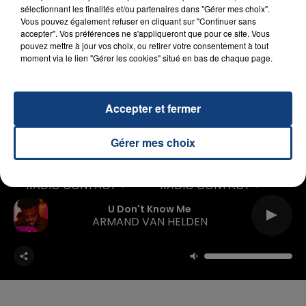
sélectionnant les finalités et/ou partenaires dans "Gérer mes choix".
Vous pouvez également refuser en cliquant sur "Continuer sans
accepter". Vos préférences ne s'appliqueront que pour ce site. Vous
pouvez mettre à jour vos choix, ou retirer votre consentement à tout
moment via le lien "Gérer les cookies" situé en bas de chaque page.
Accepter et fermer
Plus d'infos Vozer à retrouver sur Facebook
Gérer mes choix
RADIO CONTACT
U Don't Know Me
ARMAND VAN HELDEN