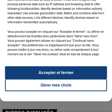
process personal data such as IP address and browsing data to offer
following functionalities: Identify devices based on information actively
requested; Use precise geolocation data; Match and combine data from
23 juillet 2026
other data sources; Link different devices; Identify devices based on
INCENDIE MORTEL À LENS : UNE FEMME ET
information transmitted automatically.
SON BÉBÉ ENTRE LA VIE ET LA...
Vous pouvez accepter en cliquant sur "Accepter et fermer", ou affiner en
Un homme s'est immolé par le feu après avoir
sélectionnant les finalités et/ou partenaires dans "Gérer mes choix".
aspergé sa compagne et leur bébé de trois mois
Vous pouvez également refuser en cliquant sur "Continuer sans
accepter". Vos préférences ne s'appliqueront que pour ce site. Vous
d'un liquide inflammable.
pouvez mettre à jour vos choix, ou retirer votre consentement à tout
moment via le lien "Gérer les cookies" situé en bas de chaque page.
Accepter et fermer
20 juillet 2026
UNE ADOLESCENTE DEVANT SE FAIRE
Gérer mes choix
OPÉRER DE LA CHEVILLE RESSORT DE LA...
La famille a porté plainte contre la clinique qui a
reconnu sa responsabilité et présenté ses
excuses.