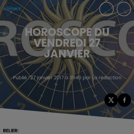
HOROSCOPE DU
VENDREDI 27
JANVIER
Publié : 27 janvier 2017 à 3h46 par La rédaction
BELIER: