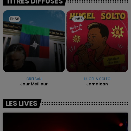
TITRES DIFFUSÉS
11h58
11h58
11h56
11h56
ORELSAN
HUGEL & SOLTO
Jour Meilleur
Jamaican
LES LIVES