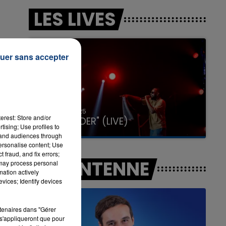
LES LIVES
16h00 - 20h00
LA TEAM DU WEEK-END
uer sans accepter
31 janvier 2025
erest: Store and/or
GIMS "SPIDER" (LIVE)
tising; Use profiles to
tand audiences through
personalise content; Use
 fraud, and fix errors;
A L'ANTENNE
 may process personal
mation actively
vices; Identify devices
rtenaires dans "Gérer
s'appliqueront que pour