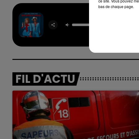
ce site. Vous pouvez met
bas de chaque page.
Die With 
7h00 - 12h00
LADY G
nd
La Team du Week-end
BRUNO 
FIL D'ACTU