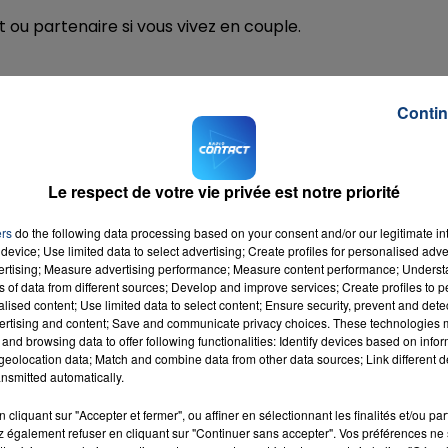
 ou partenaire si vous vivez en couple.
7h00 - 12h00
t très importantes.
LA TEAM DU WEEK-END
Contin
amoureux ce week-end.
Le respect de votre vie privée est notre priorité
s d'y arriver.
ers
do the following data processing based on your consent and/or our legitimate int
device; Use limited data to select advertising; Create profiles for personalised adver
vertising; Measure advertising performance; Measure content performance; Unders
ns of data from different sources; Develop and improve services; Create profiles to 
alised content; Use limited data to select content; Ensure security, prevent and detect
 ne vous demanderont pas d'effort particulier.
ertising and content; Save and communicate privacy choices. These technologies
and browsing data to offer following functionalities: Identify devices based on infor
eolocation data; Match and combine data from other data sources; Link different de
vaudra un tonus physique et moral sans faille.
nsmitted automatically.
cliquant sur "Accepter et fermer", ou affiner en sélectionnant les finalités et/ou pa
 également refuser en cliquant sur "Continuer sans accepter". Vos préférences ne 