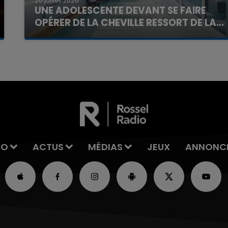
20 juillet 2026
UNE ADOLESCENTE DEVANT SE FAIRE
OPÉRER DE LA CHEVILLE RESSORT DE LA...
La famille a porté plainte contre la clinique qui a
reconnu sa responsabilité et présenté ses
excuses.
IO
ACTUS
MÉDIAS
JEUX
ANNONC