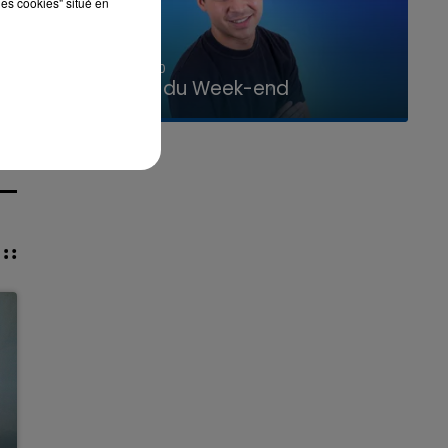
les cookies" situé en
7h00 - 12h00
La Team du Week-end