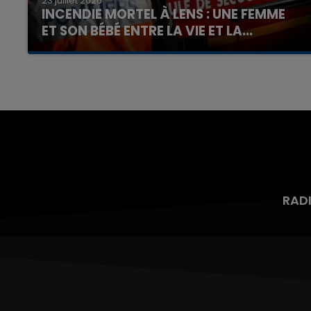
23 juillet 2026
INCENDIE MORTEL À LENS : UNE FEMME
ET SON BÉBÉ ENTRE LA VIE ET LA...
Un homme s'est immolé par le feu après avoir
aspergé sa compagne et leur bébé de trois
mois d'un liquide inflammable.
RAD