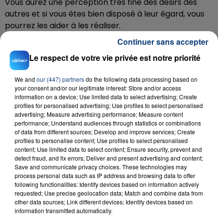
Vous aurez une perception très fine des désirs des
autres et si vous êtes bien disposé à leur égard, vous
pourrez les aider à les réaliser.
Continuer sans accepter
Le respect de votre vie privée est notre priorité
We and
our (447) partners
do the following data processing based on
your consent and/or our legitimate interest: Store and/or access
information on a device; Use limited data to select advertising; Create
profiles for personalised advertising; Use profiles to select personalised
advertising; Measure advertising performance; Measure content
performance; Understand audiences through statistics or combinations
of data from different sources; Develop and improve services; Create
profiles to personalise content; Use profiles to select personalised
content; Use limited data to select content; Ensure security, prevent and
RADIO CONTACT
detect fraud, and fix errors; Deliver and present advertising and content;
Save and communicate privacy choices. These technologies may
process personal data such as IP address and browsing data to offer
Moves Like Jagger
MAROON 5
following functionalities: Identify devices based on information actively
requested; Use precise geolocation data; Match and combine data from
other data sources; Link different devices; Identify devices based on
information transmitted automatically.