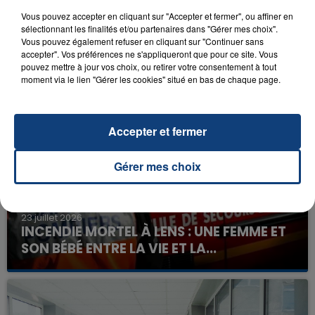
Vous pouvez accepter en cliquant sur "Accepter et fermer", ou affiner en
sélectionnant les finalités et/ou partenaires dans "Gérer mes choix".
Vous pouvez également refuser en cliquant sur "Continuer sans
accepter". Vos préférences ne s'appliqueront que pour ce site. Vous
pouvez mettre à jour vos choix, ou retirer votre consentement à tout
FIL D'ACTU
moment via le lien "Gérer les cookies" situé en bas de chaque page.
Accepter et fermer
Gérer mes choix
23 juillet 2026
INCENDIE MORTEL À LENS : UNE FEMME ET
SON BÉBÉ ENTRE LA VIE ET LA...
Un homme s'est immolé par le feu après avoir
aspergé sa compagne et leur bébé de trois mois
d'un liquide inflammable.