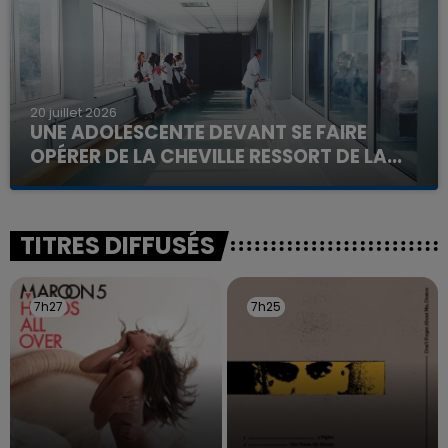
20 juillet 2026
UNE ADOLESCENTE DEVANT SE FAIRE
OPÉRER DE LA CHEVILLE RESSORT DE LA...
La famille a porté plainte contre la clinique qui a
reconnu sa responsabilité et présenté ses
excuses.
TITRES DIFFUSÉS
7h27
7h27
7h25
7h25