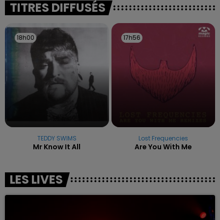
TITRES DIFFUSÉS
18h00
18h00
17h56
17h56
TEDDY SWIMS
Lost Frequencies
Mr Know It All
Are You With Me
LES LIVES