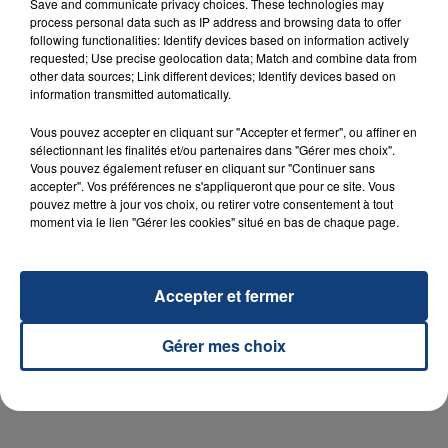
Save and communicate privacy choices. These technologies may
process personal data such as IP address and browsing data to offer
following functionalities: Identify devices based on information actively
requested; Use precise geolocation data; Match and combine data from
other data sources; Link different devices; Identify devices based on
23 juillet 2026
information transmitted automatically.
INCENDIE MORTEL À LENS : UNE FEMME ET
SON BÉBÉ ENTRE LA VIE ET LA...
Vous pouvez accepter en cliquant sur "Accepter et fermer", ou affiner en
Un homme s'est immolé par le feu après avoir
sélectionnant les finalités et/ou partenaires dans "Gérer mes choix".
Vous pouvez également refuser en cliquant sur "Continuer sans
aspergé sa compagne et leur bébé de trois mois
accepter". Vos préférences ne s'appliqueront que pour ce site. Vous
d'un liquide inflammable.
pouvez mettre à jour vos choix, ou retirer votre consentement à tout
moment via le lien "Gérer les cookies" situé en bas de chaque page.
Accepter et fermer
20 juillet 2026
Gérer mes choix
UNE ADOLESCENTE DEVANT SE FAIRE
OPÉRER DE LA CHEVILLE RESSORT DE LA...
La famille a porté plainte contre la clinique qui a
reconnu sa responsabilité et présenté ses
excuses.