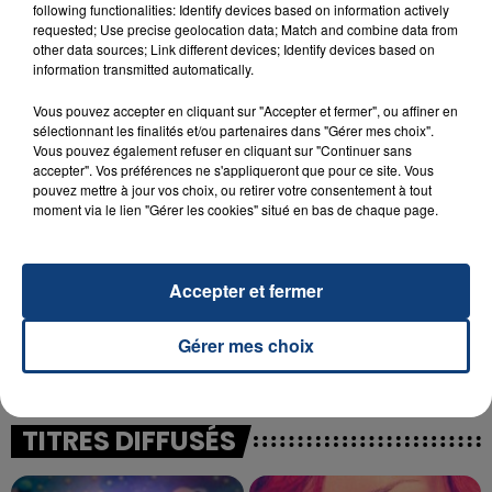
following functionalities: Identify devices based on information actively
23 juillet 2026
requested; Use precise geolocation data; Match and combine data from
INCENDIE MORTEL À LENS : UNE FEMME ET
other data sources; Link different devices; Identify devices based on
SON BÉBÉ ENTRE LA VIE ET LA...
information transmitted automatically.
Un homme s'est immolé par le feu après avoir
Vous pouvez accepter en cliquant sur "Accepter et fermer", ou affiner en
aspergé sa compagne et leur bébé de trois mois
sélectionnant les finalités et/ou partenaires dans "Gérer mes choix".
d'un liquide inflammable.
Vous pouvez également refuser en cliquant sur "Continuer sans
accepter". Vos préférences ne s'appliqueront que pour ce site. Vous
pouvez mettre à jour vos choix, ou retirer votre consentement à tout
moment via le lien "Gérer les cookies" situé en bas de chaque page.
Accepter et fermer
20 juillet 2026
UNE ADOLESCENTE DEVANT SE FAIRE
OPÉRER DE LA CHEVILLE RESSORT DE LA...
Gérer mes choix
La famille a porté plainte contre la clinique qui a
reconnu sa responsabilité et présenté ses
excuses.
TITRES DIFFUSÉS