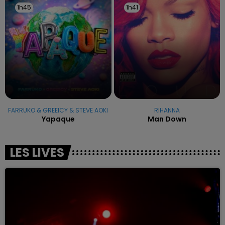
1h45
1h45
1h41
1h41
FARRUKO & GREEICY & STEVE AOKI
RIHANNA
Yapaque
Man Down
LES LIVES