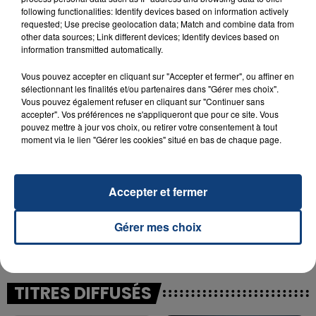
following functionalities: Identify devices based on information actively
23 juillet 2026
requested; Use precise geolocation data; Match and combine data from
INCENDIE MORTEL À LENS : UNE FEMME ET
other data sources; Link different devices; Identify devices based on
information transmitted automatically.
SON BÉBÉ ENTRE LA VIE ET LA...
Un homme s'est immolé par le feu après avoir
Vous pouvez accepter en cliquant sur "Accepter et fermer", ou affiner en
aspergé sa compagne et leur bébé de trois mois
sélectionnant les finalités et/ou partenaires dans "Gérer mes choix".
Vous pouvez également refuser en cliquant sur "Continuer sans
d'un liquide inflammable.
accepter". Vos préférences ne s'appliqueront que pour ce site. Vous
pouvez mettre à jour vos choix, ou retirer votre consentement à tout
moment via le lien "Gérer les cookies" situé en bas de chaque page.
Accepter et fermer
20 juillet 2026
UNE ADOLESCENTE DEVANT SE FAIRE
Gérer mes choix
OPÉRER DE LA CHEVILLE RESSORT DE LA...
La famille a porté plainte contre la clinique qui a
reconnu sa responsabilité et présenté ses
excuses.
TITRES DIFFUSÉS