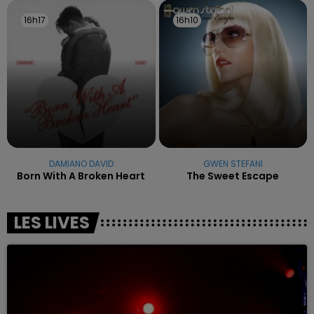
16h17
16h17
16h10
16h10
DAMIANO DAVID
GWEN STEFANI
Born With A Broken Heart
The Sweet Escape
LES LIVES