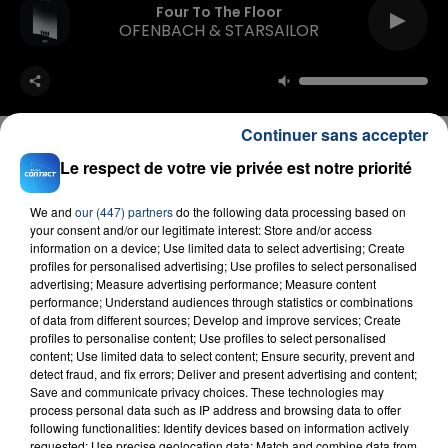
Four To The Floor
OFENBACH & STARSAILOR
Continuer sans accepter
Le respect de votre vie privée est notre priorité
FIL D'ACTU
We and
our (447) partners
do the following data processing based on
your consent and/or our legitimate interest: Store and/or access
information on a device; Use limited data to select advertising; Create
profiles for personalised advertising; Use profiles to select personalised
advertising; Measure advertising performance; Measure content
performance; Understand audiences through statistics or combinations
of data from different sources; Develop and improve services; Create
profiles to personalise content; Use profiles to select personalised
content; Use limited data to select content; Ensure security, prevent and
detect fraud, and fix errors; Deliver and present advertising and content;
Save and communicate privacy choices. These technologies may
23 juillet 2026
process personal data such as IP address and browsing data to offer
INCENDIE MORTEL À LENS : UNE FEMME ET
following functionalities: Identify devices based on information actively
requested; Use precise geolocation data; Match and combine data from