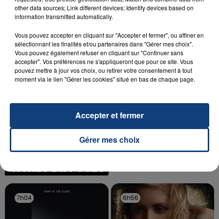
SON BÉBÉ ENTRE LA VIE ET LA...
other data sources; Link different devices; Identify devices based on
Un homme s'est immolé par le feu après avoir
information transmitted automatically.
aspergé sa compagne et leur bébé de trois mois
Vous pouvez accepter en cliquant sur "Accepter et fermer", ou affiner en
d'un liquide inflammable.
sélectionnant les finalités et/ou partenaires dans "Gérer mes choix".
Vous pouvez également refuser en cliquant sur "Continuer sans
accepter". Vos préférences ne s'appliqueront que pour ce site. Vous
pouvez mettre à jour vos choix, ou retirer votre consentement à tout
moment via le lien "Gérer les cookies" situé en bas de chaque page.
20 juillet 2026
UNE ADOLESCENTE DEVANT SE FAIRE
Accepter et fermer
OPÉRER DE LA CHEVILLE RESSORT DE LA...
La famille a porté plainte contre la clinique qui a
Gérer mes choix
reconnu sa responsabilité et présenté ses
excuses.
TITRES DIFFUSÉS
7h04
7h04
6h56
6h56