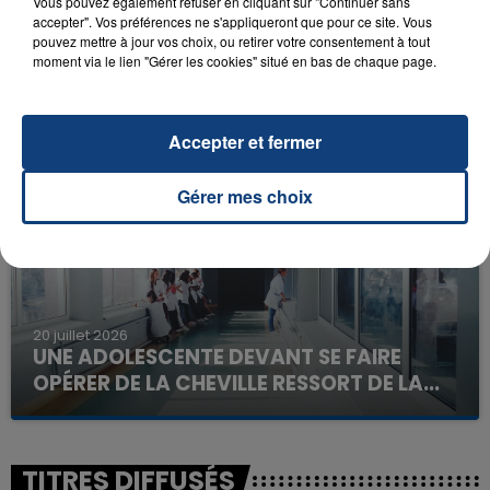
Vous pouvez également refuser en cliquant sur "Continuer sans
accepter". Vos préférences ne s'appliqueront que pour ce site. Vous
pouvez mettre à jour vos choix, ou retirer votre consentement à tout
23 juillet 2026
moment via le lien "Gérer les cookies" situé en bas de chaque page.
INCENDIE MORTEL À LENS : UNE FEMME ET
SON BÉBÉ ENTRE LA VIE ET LA...
Un homme s'est immolé par le feu après avoir
Accepter et fermer
aspergé sa compagne et leur bébé de trois mois
d'un liquide inflammable.
Gérer mes choix
20 juillet 2026
UNE ADOLESCENTE DEVANT SE FAIRE
OPÉRER DE LA CHEVILLE RESSORT DE LA...
La famille a porté plainte contre la clinique qui a
reconnu sa responsabilité et présenté ses
excuses.
TITRES DIFFUSÉS