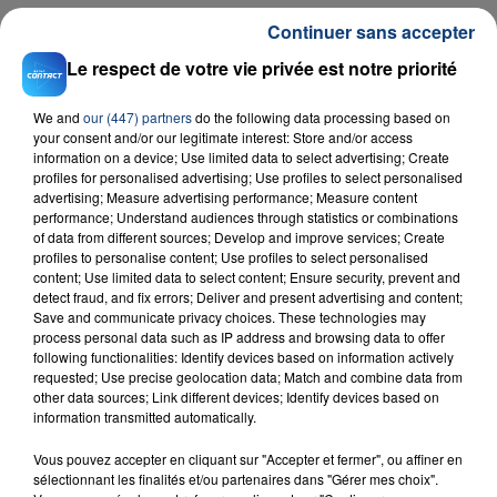
Continuer sans accepter
Le respect de votre vie privée est notre priorité
RADIO CONTACT
We Pray
We and
our (447) partners
do the following data processing based on
COLDPLAY, LITTLE SIMZ, BURNA
your consent and/or our legitimate interest: Store and/or access
BOY, ELYANNA & TINI
information on a device; Use limited data to select advertising; Create
profiles for personalised advertising; Use profiles to select personalised
advertising; Measure advertising performance; Measure content
performance; Understand audiences through statistics or combinations
of data from different sources; Develop and improve services; Create
profiles to personalise content; Use profiles to select personalised
content; Use limited data to select content; Ensure security, prevent and
detect fraud, and fix errors; Deliver and present advertising and content;
Save and communicate privacy choices. These technologies may
FIL D'ACTU
process personal data such as IP address and browsing data to offer
following functionalities: Identify devices based on information actively
requested; Use precise geolocation data; Match and combine data from
other data sources; Link different devices; Identify devices based on
information transmitted automatically.
Vous pouvez accepter en cliquant sur "Accepter et fermer", ou affiner en
sélectionnant les finalités et/ou partenaires dans "Gérer mes choix".