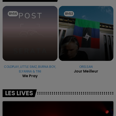
8h56
8h56
8h53
8h53
COLDPLAY, LITTLE SIMZ, BURNA BOY,
ORELSAN
Jour Meilleur
ELYANNA & TINI
We Pray
LES LIVES