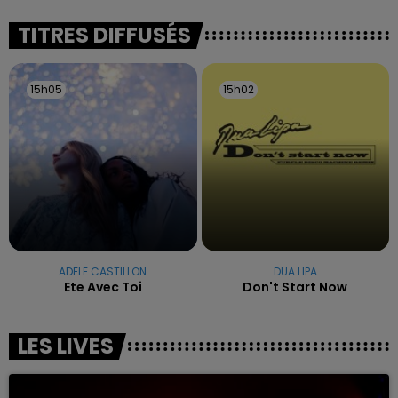
excuses.
TITRES DIFFUSÉS
15h05
15h05
15h02
15h02
ADELE CASTILLON
DUA LIPA
Ete Avec Toi
Don't Start Now
LES LIVES