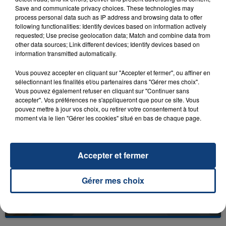
Save and communicate privacy choices. These technologies may
process personal data such as IP address and browsing data to offer
following functionalities: Identify devices based on information actively
requested; Use precise geolocation data; Match and combine data from
other data sources; Link different devices; Identify devices based on
23 juillet 2026
information transmitted automatically.
INCENDIE MORTEL À LENS : UNE FEMME ET
SON BÉBÉ ENTRE LA VIE ET LA...
Vous pouvez accepter en cliquant sur "Accepter et fermer", ou affiner en
sélectionnant les finalités et/ou partenaires dans "Gérer mes choix".
Un homme s'est immolé par le feu après avoir
Vous pouvez également refuser en cliquant sur "Continuer sans
aspergé sa compagne et leur bébé de trois mois
accepter". Vos préférences ne s'appliqueront que pour ce site. Vous
pouvez mettre à jour vos choix, ou retirer votre consentement à tout
d'un liquide inflammable.
moment via le lien "Gérer les cookies" situé en bas de chaque page.
Accepter et fermer
20 juillet 2026
Gérer mes choix
UNE ADOLESCENTE DEVANT SE FAIRE
OPÉRER DE LA CHEVILLE RESSORT DE LA...
La famille a porté plainte contre la clinique qui a
reconnu sa responsabilité et présenté ses