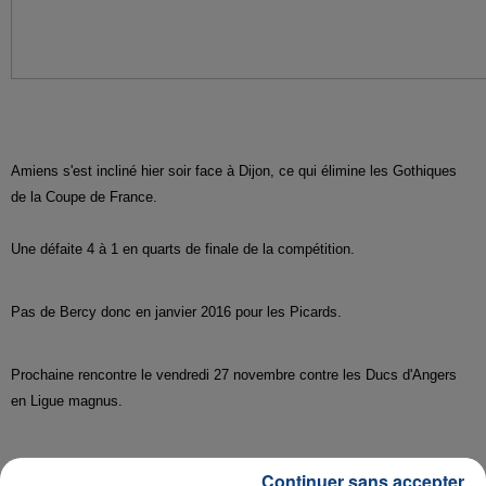
Amiens s'est incliné hier soir face à Dijon, ce qui élimine les Gothiques
de la Coupe de France.
Une défaite 4 à 1 en quarts de finale de la compétition.
Pas de Bercy donc en janvier 2016 pour les Picards.
Prochaine rencontre le vendredi 27 novembre contre les Ducs d'Angers
en Ligue magnus.
Continuer sans accepter