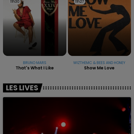
11h30
11h30
11h27
11h27
BRUNO MARS
WIZTHEMC & BEES AND HONEY
That's What I Like
Show Me Love
LES LIVES