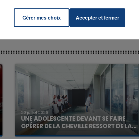
DE
Gérer mes choix
Accepter et fermer
7h00 - 11h00
La Team de l'été
20 juillet 2026
UNE ADOLESCENTE DEVANT SE FAIRE
OPÉRER DE LA CHEVILLE RESSORT DE LA...
La famille a porté plainte contre la clinique qui a