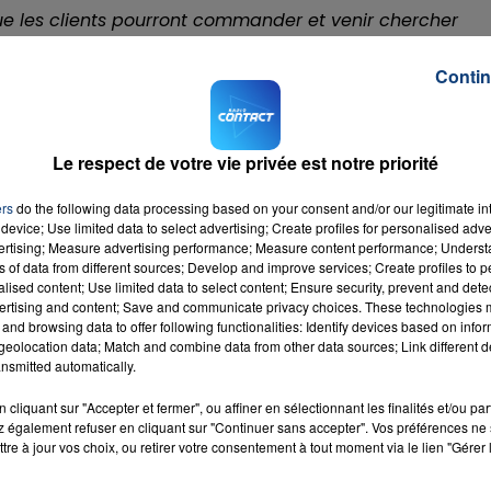
 les clients pourront commander et venir chercher
On ne va faire que de la vente à emporter. Nous n’avon
 L’idée, poursuit le patron, est de proposer
Contin
 fait remplir une
grosse boîte de donuts de toutes les
e pour les partager. «
On est clairement dans l’inspiration
 emblématique en matière de donuts aux Etats-Unis.
Le respect de votre vie privée est notre priorité
 deuxième boutique devrait ouvrir dans le courant de l’anné
ers
do the following data processing based on your consent and/or our legitimate int
s-ci. Près des gares.
» On attend déjà avec impatience
device; Use limited data to select advertising; Create profiles for personalised adver
5 novembre !
vertising; Measure advertising performance; Measure content performance; Unders
ns of data from different sources; Develop and improve services; Create profiles to 
alised content; Use limited data to select content; Ensure security, prevent and detect
ertising and content; Save and communicate privacy choices. These technologies
acebook.com/VozerNord/
and browsing data to offer following functionalities: Identify devices based on infor
eolocation data; Match and combine data from other data sources; Link different de
nsmitted automatically.
cliquant sur "Accepter et fermer", ou affiner en sélectionnant les finalités et/ou pa
 également refuser en cliquant sur "Continuer sans accepter". Vos préférences ne 
tre à jour vos choix, ou retirer votre consentement à tout moment via le lien "Gérer 
al
RADIO CONTACT
NA