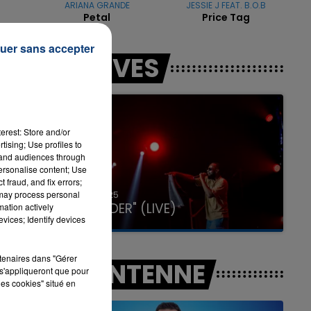
ARIANA GRANDE
JESSIE J FEAT. B.O.B
Petal
Price Tag
s
uer sans accepter
7h00 - 11h00
LES LIVES
LA TEAM DE L'ÉTÉ
e
erest: Store and/or
tising; Use profiles to
tand audiences through
personalise content; Use
 fraud, and fix errors;
31 janvier 2025
 may process personal
GIMS "SPIDER" (LIVE)
mation actively
vices; Identify devices
rtenaires dans "Gérer
A L'ANTENNE
s'appliqueront que pour
les cookies" situé en