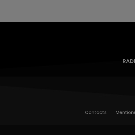
aspergé sa compagne et leur bébé de trois
mois d'un liquide inflammable.
RAD
Contacts
Mention