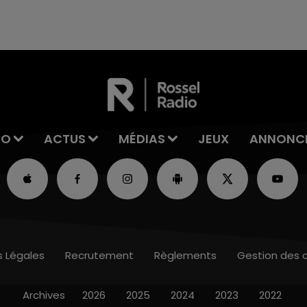
reconnu sa responsabilité et présenté ses
excuses.
IO
ACTUS
MÉDIAS
JEUX
ANNONC
s Légales
Recrutement
Règlements
Gestion des 
Archives
2026
2025
2024
2023
2022